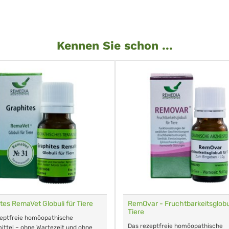
Kennen Sie schon ...
tes RemaVet Globuli für Tiere
RemOvar - Fruchtbarkeitsglobul
Tiere
zeptfreie homöopathische
Das rezeptfreie homöopathische
ittel – ohne Wartezeit und ohne