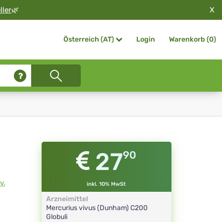
X
ller
🌿
Login
Warenkorb (
0
)
Österreich (AT)
27
90
v.
inkl. 10% MwSt
Arzneimittel
Mercurius vivus (Dunham)
C200
Globuli