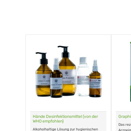
für Tiere
Hände Desinfektionsmittel (von der
Graphi
WHO empfohlen)
m Eingeben.
Das re
Alkoholhaltige Lösung zur hygienischen
Arzneim