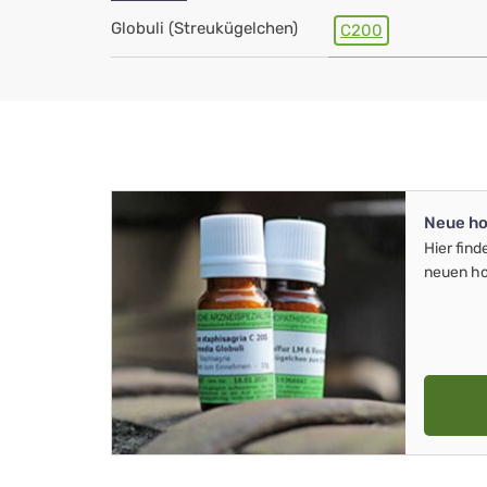
Globuli (Streukügelchen)
C200
Neue ho
Hier find
neuen ho