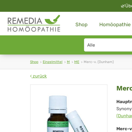
🌿
Üb
Shop
Homöopathie
Search
type
Shop
Einzelmittel
M
ME
Merc-v. (Dunham)
zurück
Me
Merc
v.
Haupt
Synony
(D
(Dunha
Merc-v