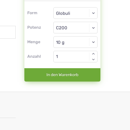
Form
Form
Globuli
Potenz
C200
Globuli
Menge
Anzahl
In den Warenkorb