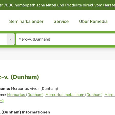
er 7000 homöopathische Mittel und Produkte direkt vom
Herste
Seminarkalender
Service
Über Remedia
Site
search
input
rc-
-v. (Dunham)
name:
Mercurius vivus (Dunham)
me:
Mercurius (Dunham)
,
Mercurius metallicum (Dunham)
,
Merc-
unham)
m)
. (Dunham) Informationen