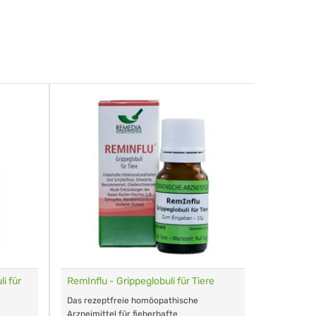
i für
RemInflu - Grippeglobuli für Tiere
Dr. Haus
sensitiv
Das rezeptfreie homöopathische
Schonende
Arzneimittel für fieberhafte