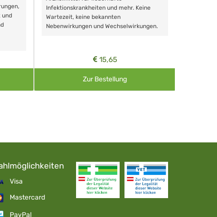
rungen,
Zähnen, au
Infektionskrankheiten und mehr. Keine
t und
Wartezeit, keine bekannten
nd
Nebenwirkungen und Wechselwirkungen.
15,65
Zur Bestellung
ahlmöglichkeiten
Visa
Mastercard
PayPal