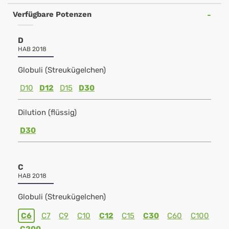
Verfügbare Potenzen
D
HAB 2018
Globuli (Streukügelchen)
D10
D12
D15
D30
Dilution (flüssig)
D30
C
HAB 2018
Globuli (Streukügelchen)
C6
C7
C9
C10
C12
C15
C30
C60
C100