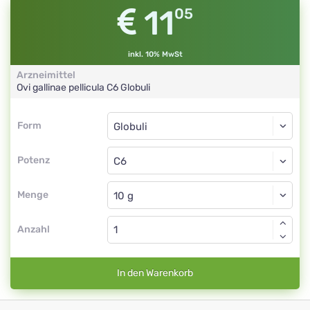
11
05
inkl. 10% MwSt
Arzneimittel
Ovi gallinae pellicula
C6
Globuli
Form
Form
Globuli
Potenz
C6
Globuli
Menge
Anzahl
In den Warenkorb