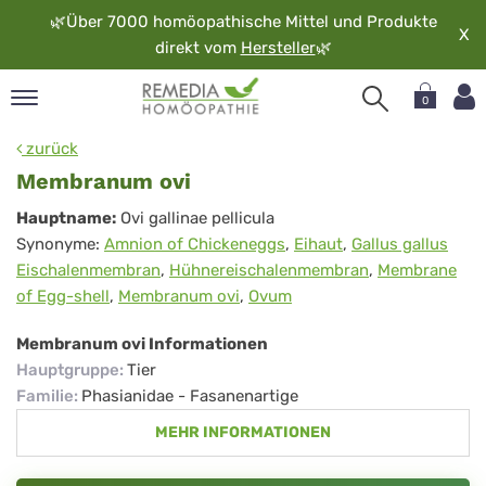
🌿
Über 7000 homöopathische Mittel und Produkte
X
direkt vom
Hersteller
🌿
0
pand
zurück
rache
Membranum ovi
pand
Membranum
Hauptname:
Ovi gallinae pellicula
op
Synonyme:
Amnion of Chickeneggs
,
Eihaut
,
Gallus gallus
ovi
pand
Eischalenmembran
,
Hühnereischalenmembran
,
Membrane
möopathie
of Egg-shell
,
Membranum ovi
,
Ovum
Membranum ovi Informationen
pand
Hauptgruppe
:
Tier
rvice
Familie
:
Phasianidae - Fasanenartige
pand
MEHR INFORMATIONEN
er
media