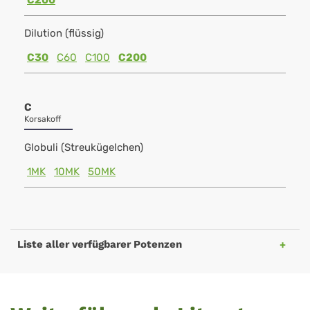
C200
Dilution (flüssig)
C30
C60
C100
C200
C
Korsakoff
Globuli (Streukügelchen)
1MK
10MK
50MK
Liste aller verfügbarer Potenzen