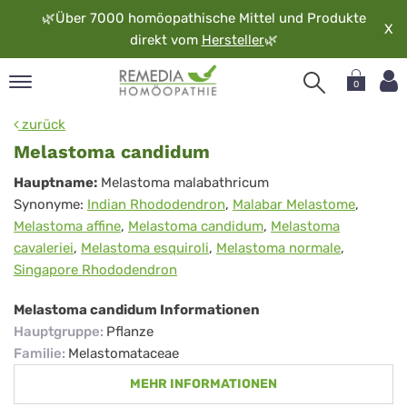
🌿
Über 7000 homöopathische Mittel und Produkte
X
direkt vom
Hersteller
🌿
0
pand
zurück
rache
Melastoma candidum
pand
Melastoma
Hauptname:
Melastoma malabathricum
op
Synonyme:
Indian Rhododendron
,
Malabar Melastome
,
candidum
pand
Melastoma affine
,
Melastoma candidum
,
Melastoma
möopathie
cavaleriei
,
Melastoma esquiroli
,
Melastoma normale
,
Singapore Rhododendron
pand
Melastoma candidum Informationen
rvice
Hauptgruppe
:
Pflanze
pand
Familie
:
Melastomataceae
er
MEHR INFORMATIONEN
media