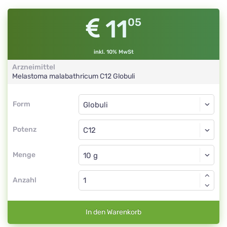
11
05
inkl. 10% MwSt
Arzneimittel
Melastoma malabathricum
C12
Globuli
Form
Form
Globuli
Potenz
C12
Globuli
Menge
Anzahl
In den Warenkorb