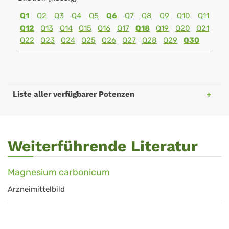
Q1
Q2
Q3
Q4
Q5
Q6
Q7
Q8
Q9
Q10
Q11
Q12
Q13
Q14
Q15
Q16
Q17
Q18
Q19
Q20
Q21
Q22
Q23
Q24
Q25
Q26
Q27
Q28
Q29
Q30
Liste aller verfügbarer Potenzen
Weiterführende Literatur
Magnesium carbonicum
Arzneimittelbild