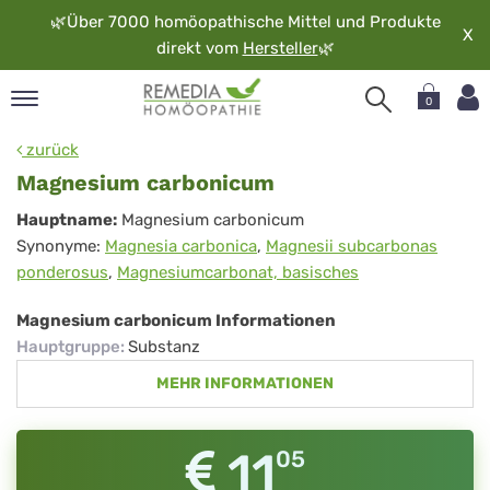
🌿
Über 7000 homöopathische Mittel und Produkte
X
direkt vom
Hersteller
🌿
0
pand
zurück
rache
Magnesium carbonicum
pand
Magnesium
Hauptname:
Magnesium carbonicum
op
Synonyme:
Magnesia carbonica
,
Magnesii subcarbonas
carbonicum
pand
ponderosus
,
Magnesiumcarbonat, basisches
möopathie
Magnesium carbonicum Informationen
Hauptgruppe
:
Substanz
pand
MEHR INFORMATIONEN
rvice
pand
er
11
05
media