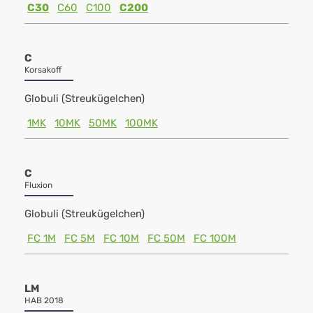
C30
C60
C100
C200
C
Korsakoff
Globuli (Streukügelchen)
1MK
10MK
50MK
100MK
C
Fluxion
Globuli (Streukügelchen)
FC 1M
FC 5M
FC 10M
FC 50M
FC 100M
LM
HAB 2018