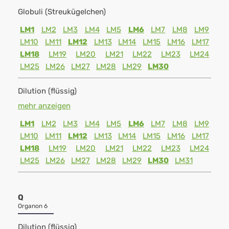
Globuli (Streukügelchen)
LM1
LM2
LM3
LM4
LM5
LM6
LM7
LM8
LM9
LM10
LM11
LM12
LM13
LM14
LM15
LM16
LM17
LM18
LM19
LM20
LM21
LM22
LM23
LM24
LM25
LM26
LM27
LM28
LM29
LM30
Dilution (flüssig)
mehr anzeigen
LM1
LM2
LM3
LM4
LM5
LM6
LM7
LM8
LM9
LM10
LM11
LM12
LM13
LM14
LM15
LM16
LM17
LM18
LM19
LM20
LM21
LM22
LM23
LM24
LM25
LM26
LM27
LM28
LM29
LM30
LM31
Q
Organon 6
Dilution (flüssig)