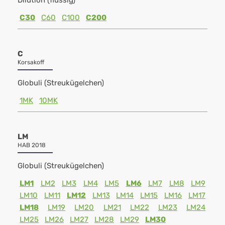
Dilution (flüssig)
C30
C60
C100
C200
C
Korsakoff
Globuli (Streukügelchen)
1MK
10MK
LM
HAB 2018
Globuli (Streukügelchen)
LM1
LM2
LM3
LM4
LM5
LM6
LM7
LM8
LM9
LM10
LM11
LM12
LM13
LM14
LM15
LM16
LM17
LM18
LM19
LM20
LM21
LM22
LM23
LM24
LM25
LM26
LM27
LM28
LM29
LM30