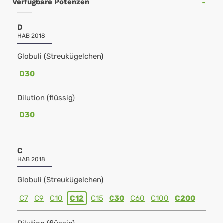
Verfügbare Potenzen
D
HAB 2018
Globuli (Streukügelchen)
D30
Dilution (flüssig)
D30
C
HAB 2018
Globuli (Streukügelchen)
C7
C9
C10
C12
C15
C30
C60
C100
C200