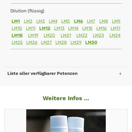
Dilution (flüssig)
LM1
LM2
LM3
LM4
LM5
LM6
LM7
LM8
LM9
LM10
LM11
LM12
LM13
LM14
LM15
LM16
LM17
LM18
LM19
LM20
LM21
LM22
LM23
LM24
LM25
LM26
LM27
LM28
LM29
LM30
Liste aller verfügbarer Potenzen
Weitere Infos ...