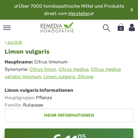
🌿
Über 7000 homöopathische Mittel und Produkte
X
direkt vom
Hersteller
🌿
0
pand
zurück
rache
Limon vulgaris
pand
Limon
Hauptname:
Citrus limonum
op
Synonyme:
Citrus limon
,
Citrus medica
,
Citrus medica
vulgaris
pand
variatio limonum
,
Limon vulgaris
,
Zitrone
möopathie
Limon vulgaris Informationen
Hauptgruppe
:
Pflanze
pand
Familie
:
Rutaceae
rvice
MEHR INFORMATIONEN
pand
er
media
05