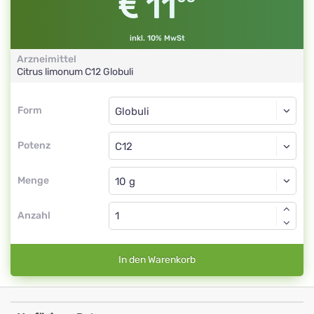
11
inkl. 10% MwSt
Arzneimittel
Citrus limonum
C12
Globuli
Form
Form
Globuli
Potenz
C12
Globuli
Menge
Anzahl
In den Warenkorb