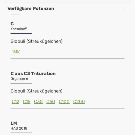
Verfügbare Potenzen
C
Korsakoff
Globuli (Streukügelchen)
1MK
C aus C3 Trituration
Organon 6
Globuli (Streukügelchen)
C12
C15
C30
C60
C100
C200
LM
HAB 2018