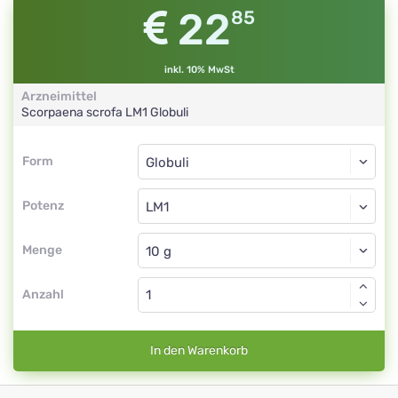
22
85
inkl. 10% MwSt
Arzneimittel
Scorpaena scrofa
LM1
Globuli
Form
Form
Globuli
Potenz
LM1
Globuli
Menge
Anzahl
In den Warenkorb