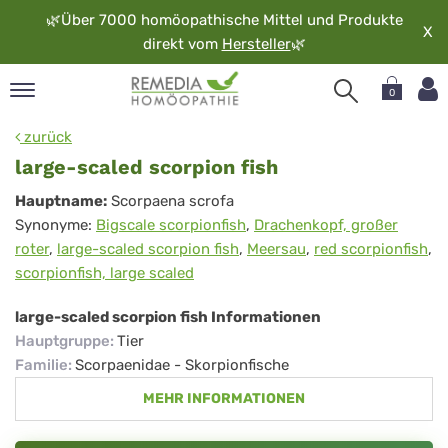
🌿
Über 7000 homöopathische Mittel und Produkte
X
direkt vom
Hersteller
🌿
0
pand
zurück
rache
large-scaled scorpion fish
pand
large-
Hauptname:
Scorpaena scrofa
op
Synonyme:
Bigscale scorpionfish
,
Drachenkopf, großer
scaled
pand
roter
,
large-scaled scorpion fish
,
Meersau
,
red scorpionfish
,
möopathie
scorpion
scorpionfish, large scaled
fish
large-scaled scorpion fish Informationen
pand
Hauptgruppe
:
Tier
rvice
Familie
:
Scorpaenidae - Skorpionfische
pand
MEHR INFORMATIONEN
er
media