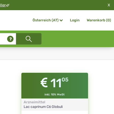
X
ller
🌿
Login
Warenkorb (
0
)
Österreich (AT)
11
05
inkl. 10% MwSt
Arzneimittel
Lac caprinum
C6
Globuli