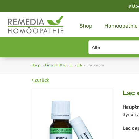
🌿
Üb
Shop
Homöopathie
Search
type
Shop
Einzelmittel
L
LA
Lac capra
zurück
La
Lac 
cap
Haupt
Synony
Lac ca