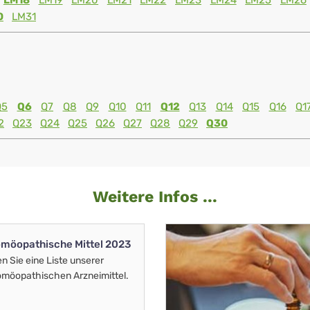
LM18
LM19
LM20
LM21
LM22
LM23
LM24
LM25
LM26
0
LM31
Q5
Q6
Q7
Q8
Q9
Q10
Q11
Q12
Q13
Q14
Q15
Q16
Q1
2
Q23
Q24
Q25
Q26
Q27
Q28
Q29
Q30
Weitere Infos ...
möopathische Mittel 2023
en Sie eine Liste unserer
möopathischen Arzneimittel.