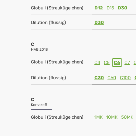
Globuli (Streukügelchen)
D12
D15
D30
Dilution (flüssig)
D30
C
HAB 2018
Globuli (Streukügelchen)
C4
C5
C6
C7
Dilution (flüssig)
C30
C60
C100
C
Korsakoff
Globuli (Streukügelchen)
1MK
10MK
50MK