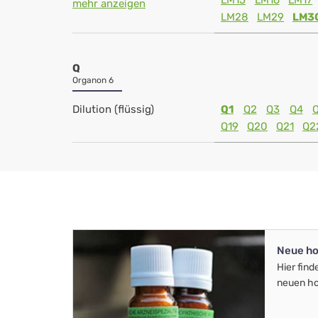
LM15
LM16
LM17
mehr anzeigen
LM28
LM29
LM3
Q
Organon 6
Dilution (flüssig)
Q1
Q2
Q3
Q4
Q19
Q20
Q21
Q2
Neue ho
Hier find
neuen ho