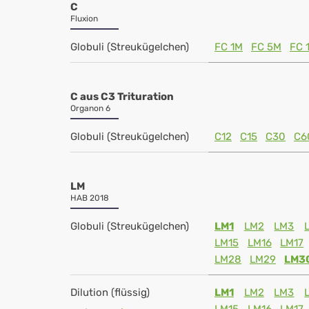
C
Fluxion
Globuli (Streukügelchen)
FC 1M
FC 5M
FC 
C aus C3 Trituration
Organon 6
Globuli (Streukügelchen)
C12
C15
C30
C6
LM
HAB 2018
Globuli (Streukügelchen)
LM1
LM2
LM3
LM15
LM16
LM17
LM28
LM29
LM3
Dilution (flüssig)
LM1
LM2
LM3