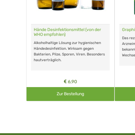
für Tiere
Hände Desinfektionsmittel (von der
Graphi
WHO empfohlen)
m Eingeben.
Das re
Alkoholhaltige Lösung zur hygienischen
Arzneim
Händedesinfektion. Wirksam gegen
nd ohne
bekann
Bakterien, Pilze, Sporen, Viren. Besonders
Wechse
hautverträglich.
6,90
Zur Bestellung