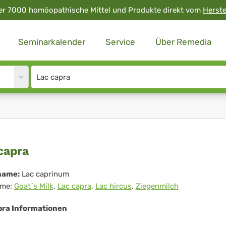
er 7000 homöopathische Mittel und Produkte direkt vom
Herste
Seminarkalender
Service
Über Remedia
Site
search
input
c
capra
ra
name:
Lac caprinum
me:
Goat´s Milk
,
Lac capra
,
Lac hircus
,
Ziegenmilch
pra Informationen