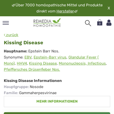
🌿
Über 7000 homöopathische Mittel und Produkte
X
direkt vom
Hersteller
🌿
0
pand
zurück
rache
Kissing Disease
pand
Kissing
Hauptname:
Epstein Barr Nos.
op
Synonyme:
EBV
,
Epstein-Barr virus
,
Glandular Fever (
Disease
pand
Mono)
,
HHV4
,
Kissing Disease
,
Mononucleosis, Infectious
,
möopathie
Pfeiffersches Drüsenfieber Nos.
Kissing Disease Informationen
pand
Hauptgruppe
:
Nosode
rvice
Familie
:
Gammaherpesvirinae
pand
MEHR INFORMATIONEN
er
media