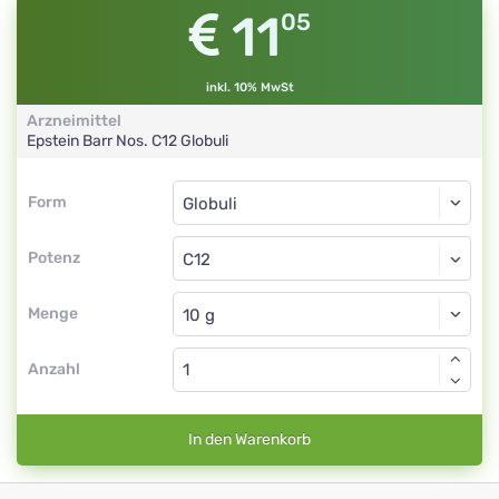
11
05
inkl. 10% MwSt
Arzneimittel
Epstein Barr Nos.
C12
Globuli
Form
Form
Globuli
Potenz
C12
Globuli
Menge
Anzahl
In den Warenkorb