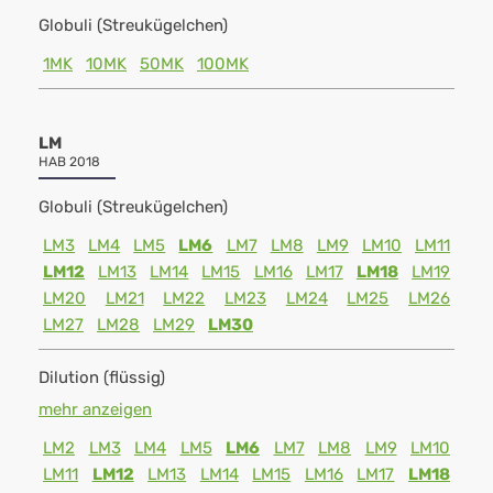
Globuli (Streukügelchen)
1MK
10MK
50MK
100MK
LM
HAB 2018
Globuli (Streukügelchen)
LM3
LM4
LM5
LM6
LM7
LM8
LM9
LM10
LM11
LM12
LM13
LM14
LM15
LM16
LM17
LM18
LM19
LM20
LM21
LM22
LM23
LM24
LM25
LM26
LM27
LM28
LM29
LM30
Dilution (flüssig)
mehr anzeigen
LM2
LM3
LM4
LM5
LM6
LM7
LM8
LM9
LM10
LM11
LM12
LM13
LM14
LM15
LM16
LM17
LM18