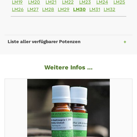
LM19
LM20
LM21
LM22
LM23
LM24
LM25
LM26
LM27
LM28
LM29
LM30
LM31
LM32
Liste aller verfügbarer Potenzen
Weitere Infos ...