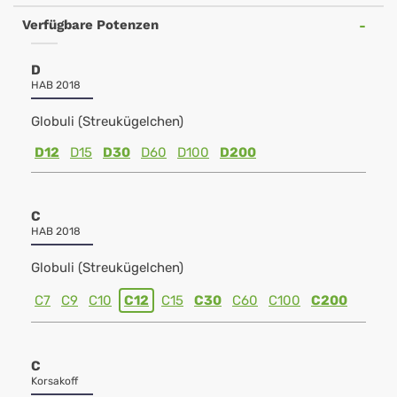
Verfügbare Potenzen
D
HAB 2018
Globuli (Streukügelchen)
D12
D15
D30
D60
D100
D200
C
HAB 2018
Globuli (Streukügelchen)
C7
C9
C10
C12
C15
C30
C60
C100
C200
C
Korsakoff