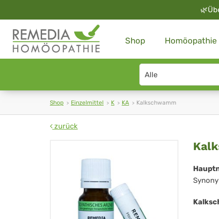
🌿
Üb
Shop
Homöopathie
Search
type
Shop
Einzelmittel
K
KA
Kalkschwamm
zurück
Ka
Kal
Haupt
Synony
Kalksc