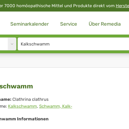
er 7000 homöopathische Mittel und Produkte direkt vom
Herste
Seminarkalender
Service
Über Remedia
Site
search
input
lkschwamm
kschwamm
name:
Clathrina clathrus
me:
Kalkschwamm
,
Schwamm, Kalk-
hwamm Informationen