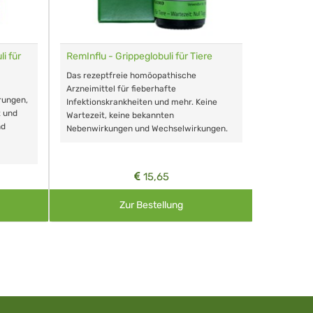
i für
RemInflu - Grippeglobuli für Tiere
Dr. Haus
sensitiv
Das rezeptfreie homöopathische
Schonende
Arzneimittel für fieberhafte
rungen,
Zähnen, au
Infektionskrankheiten und mehr. Keine
t und
Wartezeit, keine bekannten
nd
Nebenwirkungen und Wechselwirkungen.
15,65
Zur Bestellung