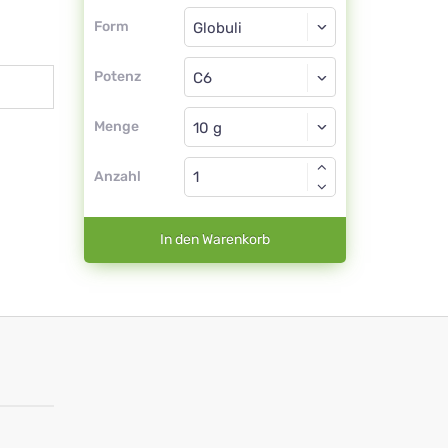
Form
Form
Globuli
Potenz
C6
Globuli
Menge
Anzahl
In den Warenkorb