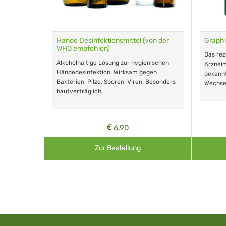
für Tiere
Hände Desinfektionsmittel (von der
Graphi
WHO empfohlen)
m Eingeben.
Das re
Alkoholhaltige Lösung zur hygienischen
Arzneim
Händedesinfektion. Wirksam gegen
nd ohne
bekann
Bakterien, Pilze, Sporen, Viren. Besonders
Wechse
hautverträglich.
6,90
Zur Bestellung