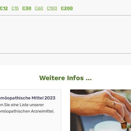
C12
C15
C30
C60
C100
C200
Weitere Infos ...
möopathische Mittel 2023
en Sie eine Liste unserer
möopathischen Arzneimittel.