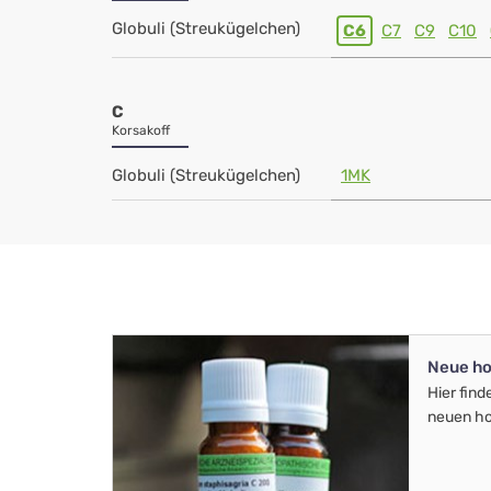
Globuli (Streukügelchen)
C6
C7
C9
C10
C
Korsakoff
Globuli (Streukügelchen)
1MK
Neue ho
Hier find
neuen ho