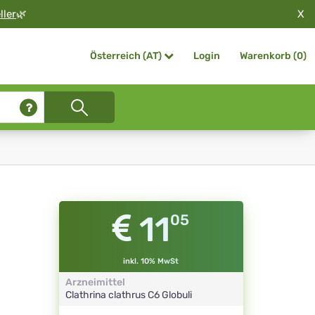
X
ller
🌿
Login
Warenkorb (
0
)
Österreich (AT)
11
05
inkl. 10% MwSt
Arzneimittel
Clathrina clathrus
C6
Globuli