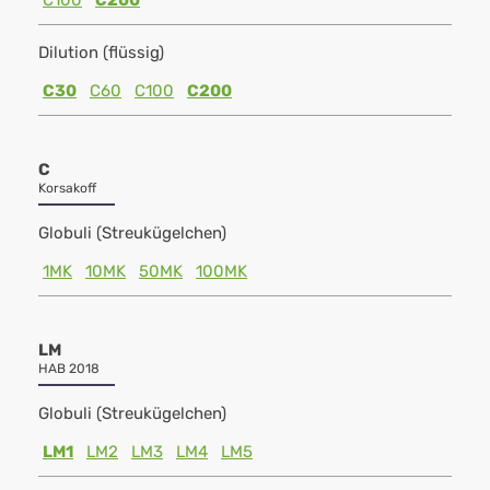
C100
C200
Dilution (flüssig)
C30
C60
C100
C200
C
Korsakoff
Globuli (Streukügelchen)
1MK
10MK
50MK
100MK
LM
HAB 2018
Globuli (Streukügelchen)
LM1
LM2
LM3
LM4
LM5