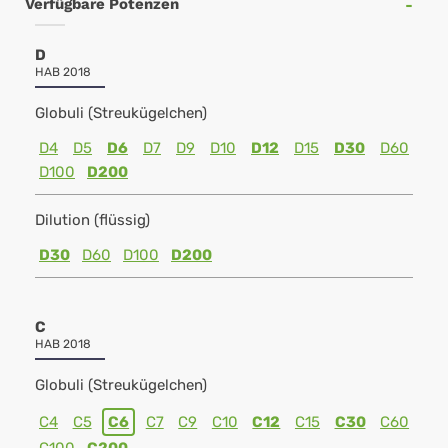
Verfügbare Potenzen
D
HAB 2018
Globuli (Streukügelchen)
D4
D5
D6
D7
D9
D10
D12
D15
D30
D60
D100
D200
Dilution (flüssig)
D30
D60
D100
D200
C
HAB 2018
Globuli (Streukügelchen)
C4
C5
C6
C7
C9
C10
C12
C15
C30
C60