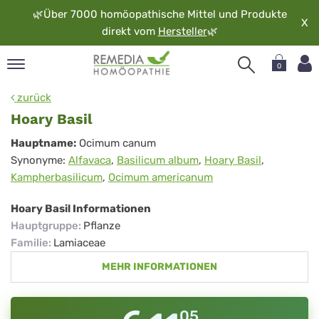
🌿
Über 7000 homöopathische Mittel und Produkte
X
direkt vom
Hersteller
🌿
0
pand
zurück
rache
Hoary Basil
pand
Hoary
Hauptname:
Ocimum canum
op
Synonyme:
Alfavaca
,
Basilicum album
,
Hoary Basil
,
Basil
pand
Kampherbasilicum
,
Ocimum americanum
möopathie
Hoary Basil Informationen
Hauptgruppe
:
Pflanze
pand
Familie
:
Lamiaceae
rvice
MEHR INFORMATIONEN
pand
er
media
05