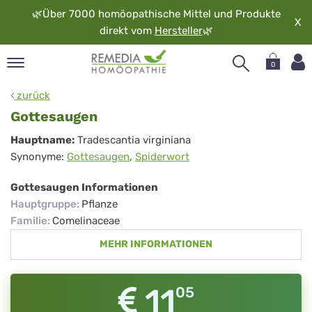
🌿
Über 7000 homöopathische Mittel und Produkte
X
direkt vom
Hersteller
🌿
0
pand
zurück
rache
Gottesaugen
pand
Gottesaugen
Hauptname:
Tradescantia virginiana
op
Synonyme:
Gottesaugen
,
Spiderwort
pand
möopathie
Gottesaugen Informationen
Hauptgruppe
:
Pflanze
Familie
:
Comelinaceae
pand
MEHR INFORMATIONEN
rvice
pand
er
11
05
media