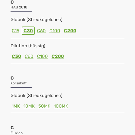
C
HAB 2018
Globuli (Streukügelchen)
C15
C30
C60
C100
C200
Dilution (flüssig)
C30
C60
C100
C200
C
Korsakoff
Globuli (Streukügelchen)
1MK
10MK
50MK
100MK
C
Fluxion