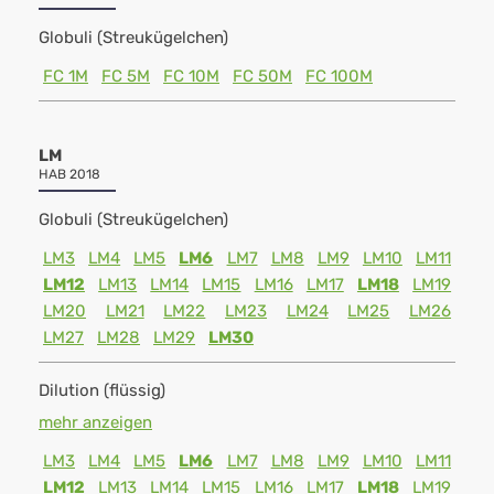
Globuli (Streukügelchen)
FC 1M
FC 5M
FC 10M
FC 50M
FC 100M
LM
HAB 2018
Globuli (Streukügelchen)
LM3
LM4
LM5
LM6
LM7
LM8
LM9
LM10
LM11
LM12
LM13
LM14
LM15
LM16
LM17
LM18
LM19
LM20
LM21
LM22
LM23
LM24
LM25
LM26
LM27
LM28
LM29
LM30
Dilution (flüssig)
mehr anzeigen
LM3
LM4
LM5
LM6
LM7
LM8
LM9
LM10
LM11
LM12
LM13
LM14
LM15
LM16
LM17
LM18
LM19