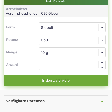
inkl. 10% MwSt
Arzneimittel
Aurum phosphoricum
C30
Globuli
Form
Form
Globuli
Potenz
C30
Globuli
Menge
Anzahl
In den Warenkorb
Verfügbare Potenzen