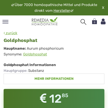
🌿
Über 7000 homöopathische Mittel und Produkte
X
direkt vom
Hersteller
🌿
0
pand
zurück
rache
Goldphosphat
pand
Goldphosphat
Hauptname:
Aurum phosphoricum
op
Synonyme:
Goldphosphat
pand
möopathie
Goldphosphat Informationen
Hauptgruppe
:
Substanz
MEHR INFORMATIONEN
pand
rvice
pand
12
85
er
media