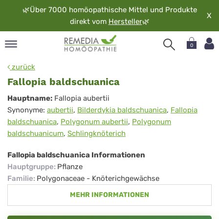
🌿
Über 7000 homöopathische Mittel und Produkte
X
direkt vom
Hersteller
🌿
0
pand
zurück
rache
Fallopia baldschuanica
pand
Fallopia
Hauptname:
Fallopia aubertii
op
Synonyme:
aubertii
,
Bilderdykia baldschuanica
,
Fallopia
baldschuanica
pand
baldschuanica
,
Polygonum aubertii
,
Polygonum
möopathie
baldschuanicum
,
Schlingknöterich
Fallopia baldschuanica Informationen
pand
Hauptgruppe
:
Pflanze
rvice
Familie
:
Polygonaceae - Knöterichgewächse
pand
MEHR INFORMATIONEN
er
media