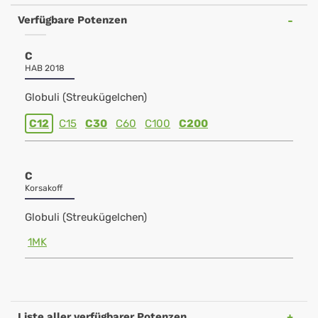
Verfügbare Potenzen
C
HAB 2018
Globuli (Streukügelchen)
C12
C15
C30
C60
C100
C200
C
Korsakoff
Globuli (Streukügelchen)
1MK
Liste aller verfügbarer Potenzen