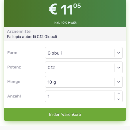
11
05
inkl. 10% MwSt
Arzneimittel
Fallopia aubertii
C12
Globuli
Form
Form
Globuli
Potenz
C12
Globuli
Menge
Anzahl
In den Warenkorb