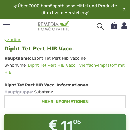
🌿
Über 7000 homöopathische Mittel und Produkte
X
direkt vom
Hersteller
🌿
0
pand
zurück
rache
Dipht Tet Pert HIB Vacc.
pand
Dipht
Hauptname:
Dipht Tet Pert Hib Vaccine
op
Synonyme:
Dipht Tet Pert HIB Vacc.
,
Vierfach-Impfstoff mit
Tet
pand
HIB
möopathie
Pert
HIB
Dipht Tet Pert HIB Vacc. Informationen
Hauptgruppe
:
Substanz
Vacc.
pand
MEHR INFORMATIONEN
rvice
pand
er
11
05
media