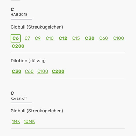
C
HAB 2018
Globuli (Streukügelchen)
C6
C7
C9
C10
C12
C15
C30
C60
C100
C200
Dilution (flüssig)
C30
C60
C100
C200
C
Korsakoff
Globuli (Streukügelchen)
1MK
10MK