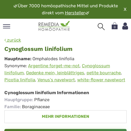
🌿
Über 7000 homöopathische Mittel und Produkte
X
direkt vom
Hersteller
🌿
0
pand
zurück
rache
Cynoglossum linifolium
pand
Cynoglossum
Hauptname:
Omphalodes linifolia
op
Synonyme:
Argentine forget-me-not
,
Cynoglossum
linifolium
pand
linifolium
,
Gedenke mein, leinblättriges
,
petite bourrache
,
möopathie
Picotia linifolia
,
Venus's navelwort
,
white-flower navelwort
Cynoglossum linifolium Informationen
pand
Hauptgruppe
:
Pflanze
rvice
Familie
:
Boraginaceae
pand
MEHR INFORMATIONEN
er
media