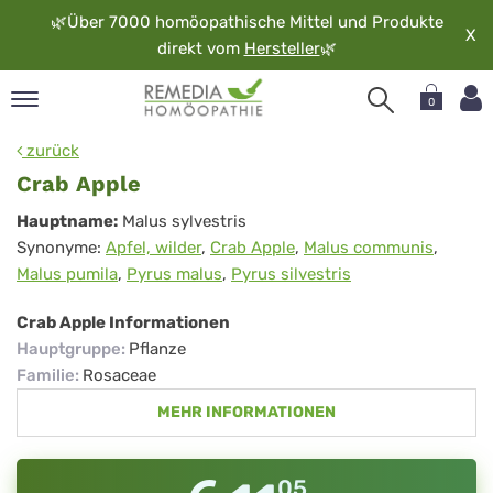
🌿
Über 7000 homöopathische Mittel und Produkte
X
direkt vom
Hersteller
🌿
0
pand
zurück
rache
Crab Apple
pand
Crab
Hauptname:
Malus sylvestris
op
Synonyme:
Apfel, wilder
,
Crab Apple
,
Malus communis
,
Apple
pand
Malus pumila
,
Pyrus malus
,
Pyrus silvestris
möopathie
Crab Apple Informationen
Hauptgruppe
:
Pflanze
pand
Familie
:
Rosaceae
rvice
MEHR INFORMATIONEN
pand
er
media
05