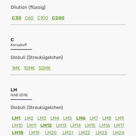
Dilution (flüssig)
C30
C60
C100
C200
C
Korsakoff
Globuli (Streukügelchen)
1MK
10MK
50MK
LM
HAB 2018
Globuli (Streukügelchen)
LM1
LM2
LM3
LM4
LM5
LM6
LM7
LM8
LM9
LM10
LM11
LM12
LM13
LM14
LM15
LM16
LM17
LM18
LM19
LM20
LM21
LM22
LM23
LM24