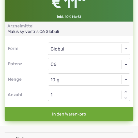
11
inkl. 10% MwSt
Arzneimittel
Malus sylvestris
C6
Globuli
Form
Form
Globuli
Potenz
C6
Globuli
Menge
Anzahl
In den Warenkorb