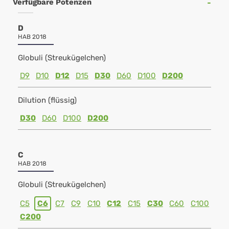
Verfügbare Potenzen
D
HAB 2018
Globuli (Streukügelchen)
D9
D10
D12
D15
D30
D60
D100
D200
Dilution (flüssig)
D30
D60
D100
D200
C
HAB 2018
Globuli (Streukügelchen)
C5
C6
C7
C9
C10
C12
C15
C30
C60
C100
C200