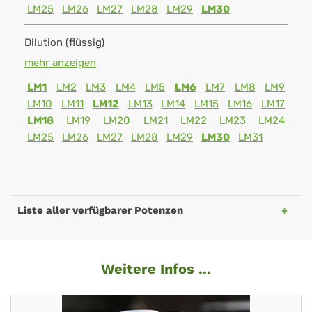
LM25
LM26
LM27
LM28
LM29
LM30
Dilution (flüssig)
mehr anzeigen
LM1
LM2
LM3
LM4
LM5
LM6
LM7
LM8
LM9
LM10
LM11
LM12
LM13
LM14
LM15
LM16
LM17
LM18
LM19
LM20
LM21
LM22
LM23
LM24
LM25
LM26
LM27
LM28
LM29
LM30
LM31
Liste aller verfügbarer Potenzen
Weitere Infos ...