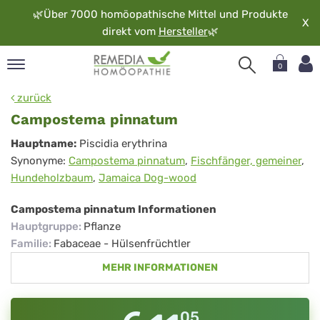
🌿
Über 7000 homöopathische Mittel und Produkte
X
direkt vom
Hersteller
🌿
0
pand
zurück
rache
Campostema pinnatum
pand
Campostema
Hauptname:
Piscidia erythrina
op
Synonyme:
Campostema pinnatum
,
Fischfänger, gemeiner
,
pinnatum
pand
Hundeholzbaum
,
Jamaica Dog-wood
möopathie
Campostema pinnatum Informationen
Hauptgruppe
:
Pflanze
pand
Familie
:
Fabaceae - Hülsenfrüchtler
rvice
MEHR INFORMATIONEN
pand
er
media
05