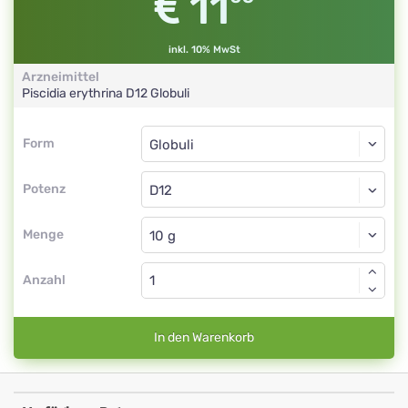
11
inkl. 10% MwSt
Arzneimittel
Piscidia erythrina
D12
Globuli
Form
Form
Globuli
Potenz
D12
Globuli
Menge
Anzahl
In den Warenkorb