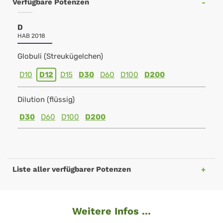
Verfügbare Potenzen
D
HAB 2018
Globuli (Streukügelchen)
D10
D12
D15
D30
D60
D100
D200
Dilution (flüssig)
D30
D60
D100
D200
Liste aller verfügbarer Potenzen
Weitere Infos ...