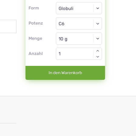
Form
Form
Globuli
Potenz
C6
Globuli
Menge
Anzahl
In den Warenkorb