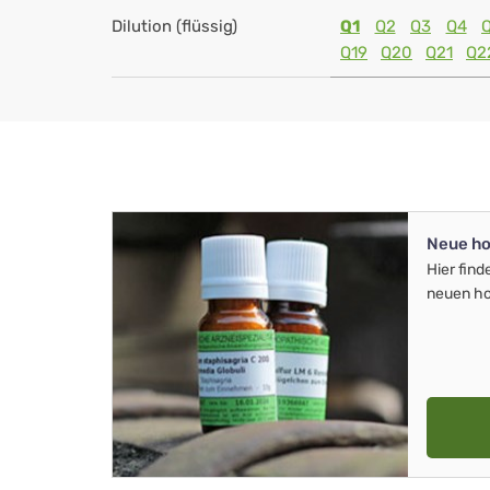
Dilution (flüssig)
Q1
Q2
Q3
Q4
Q19
Q20
Q21
Q2
Neue ho
Hier find
neuen ho