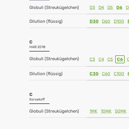
Globuli (Streukügelchen)
D3
D4
D5
D6
D
Dilution (flüssig)
D30
D60
D100
C
HAB 2018
Globuli (Streukügelchen)
C3
C4
C5
C6
Dilution (flüssig)
C30
C60
C100
C
Korsakoff
Globuli (Streukügelchen)
1MK
10MK
50MK