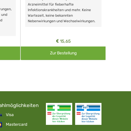
Schonende
Arzneimittel für fieberhafte
rungen,
Zähnen, au
Infektionskrankheiten und mehr. Keine
t und
Wartezeit, keine bekannten
nd
Nebenwirkungen und Wechselwirkungen.
15,65
Zur Bestellung
ahlmöglichkeiten
Visa
Mastercard