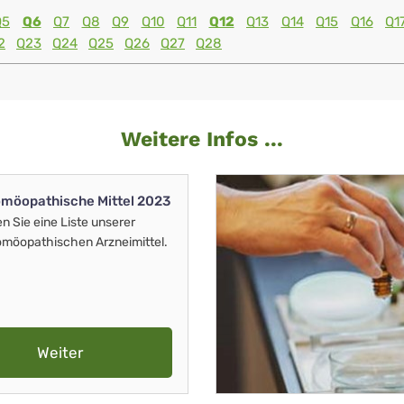
Q5
Q6
Q7
Q8
Q9
Q10
Q11
Q12
Q13
Q14
Q15
Q16
Q1
2
Q23
Q24
Q25
Q26
Q27
Q28
Weitere Infos ...
möopathische Mittel 2023
en Sie eine Liste unserer
möopathischen Arzneimittel.
Weiter