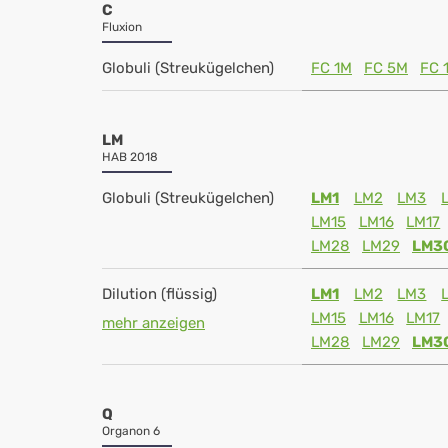
C
Fluxion
Globuli (Streukügelchen)
FC 1M
FC 5M
FC 
LM
HAB 2018
Globuli (Streukügelchen)
LM1
LM2
LM3
LM15
LM16
LM17
LM28
LM29
LM3
Dilution (flüssig)
LM1
LM2
LM3
LM15
LM16
LM17
mehr anzeigen
LM28
LM29
LM3
Q
Organon 6