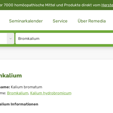
er 7000 homöopathische Mittel und Produkte direkt vom
Herste
Seminarkalender
Service
Über Remedia
Site
search
input
omkalium
mkalium
name:
Kalium bromatum
me:
Bromkalium
,
Kalium hydrobromicum
lium Informationen