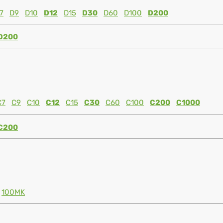
7
D9
D10
D12
D15
D30
D60
D100
D200
D200
C7
C9
C10
C12
C15
C30
C60
C100
C200
C1000
C200
100MK