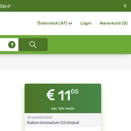
X
ller
🌿
Login
Warenkorb (
0
)
Österreich (AT)
11
05
inkl. 10% MwSt
Arzneimittel
Kalium bromatum
C6
Globuli