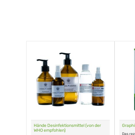
für Tiere
Hände Desinfektionsmittel (von der
Graphi
WHO empfohlen)
m Eingeben.
Das re