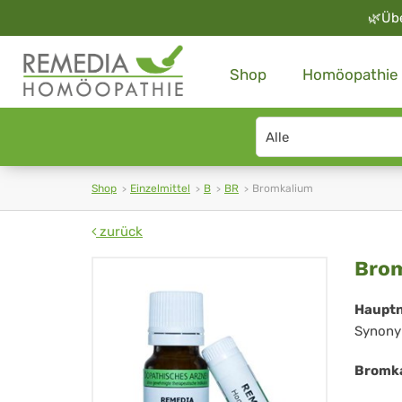
🌿
Üb
Shop
Homöopathie
Search
type
Shop
Einzelmittel
B
BR
Bromkalium
zurück
Br
Bro
Haupt
Synony
Bromka