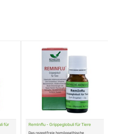
i für
RemInflu - Grippeglobuli für Tiere
Dr. Haus
sensitiv
Das rezeptfreie homöopathische