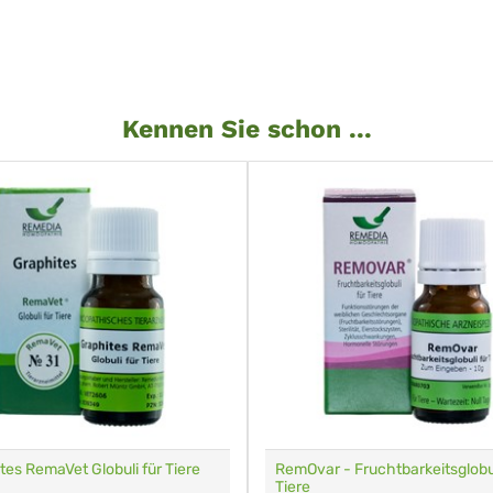
Kennen Sie schon ...
tes RemaVet Globuli für Tiere
RemOvar - Fruchtbarkeitsglobul
Tiere