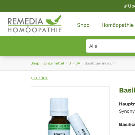
🌿
Üb
Shop
Homöopathie
Search
type
Shop
Einzelmittel
B
BA
Basilicum indicum
zurück
Bas
Basi
ind
Haupt
Synony
Basili