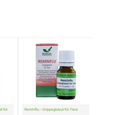
i für
RemInflu - Grippeglobuli für Tiere
Dr. Haus
sensitiv