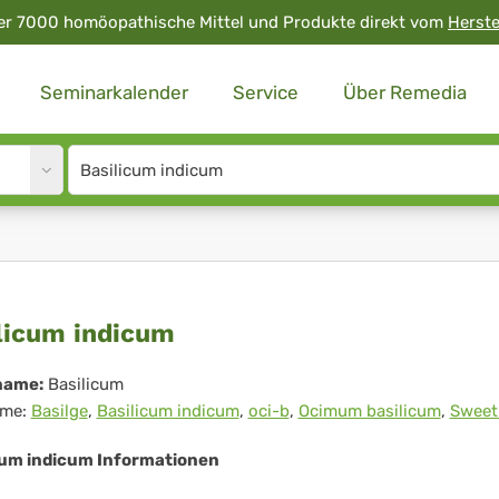
er 7000 homöopathische Mittel und Produkte direkt vom
Herste
Seminarkalender
Service
Über Remedia
Site
search
input
ilicum
licum indicum
icum
name:
Basilicum
me:
Basilge
,
Basilicum indicum
,
oci-b
,
Ocimum basilicum
,
Sweet 
cum indicum Informationen