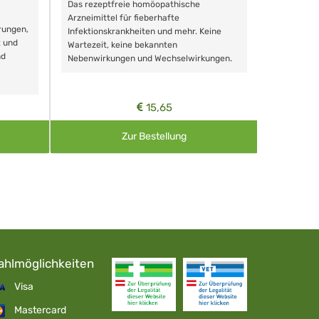
Das rezeptfreie homöopathische
Schonende
Arzneimittel für fieberhafte
rungen,
Zähnen, au
Infektionskrankheiten und mehr. Keine
t und
Wartezeit, keine bekannten
nd
Nebenwirkungen und Wechselwirkungen.
15,65
Zur Bestellung
ahlmöglichkeiten
Visa
Mastercard