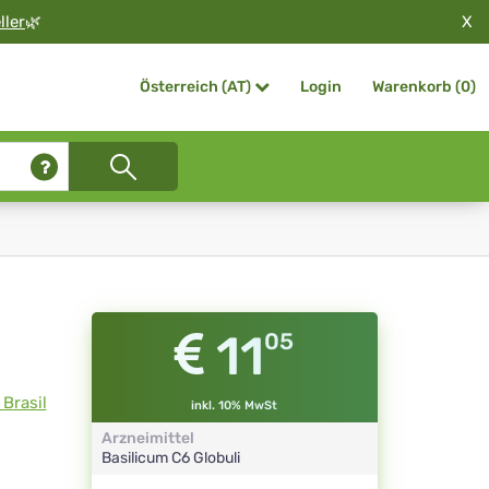
X
ller
🌿
Login
Warenkorb (
0
)
Österreich (AT)
11
05
Brasil
inkl. 10% MwSt
Arzneimittel
Basilicum
C6
Globuli