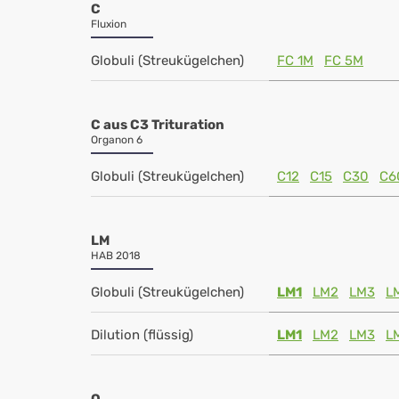
C
Fluxion
Globuli (Streukügelchen)
FC 1M
FC 5M
C aus C3 Trituration
Organon 6
Globuli (Streukügelchen)
C12
C15
C30
C6
LM
HAB 2018
Globuli (Streukügelchen)
LM1
LM2
LM3
L
Dilution (flüssig)
LM1
LM2
LM3
L