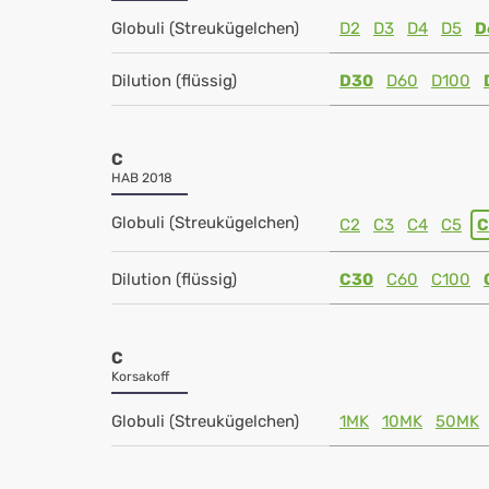
Globuli (Streukügelchen)
D2
D3
D4
D5
D
Dilution (flüssig)
D30
D60
D100
C
HAB 2018
Globuli (Streukügelchen)
C2
C3
C4
C5
C
Dilution (flüssig)
C30
C60
C100
C
Korsakoff
Globuli (Streukügelchen)
1MK
10MK
50MK