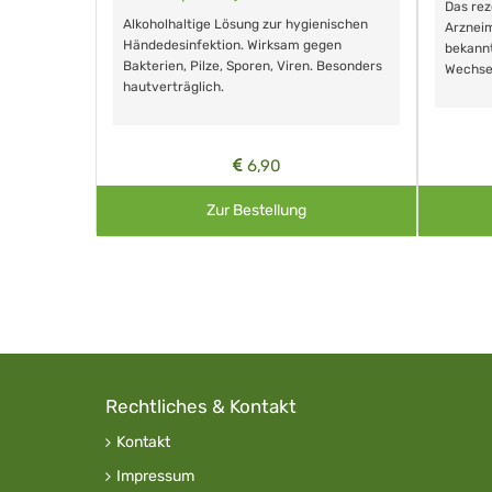
m Eingeben.
Das re
Alkoholhaltige Lösung zur hygienischen
Arzneim
Händedesinfektion. Wirksam gegen
nd ohne
bekann
Bakterien, Pilze, Sporen, Viren. Besonders
Wechse
hautverträglich.
6,90
Zur Bestellung
Rechtliches & Kontakt
Kontakt
Impressum