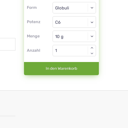
Form
Form
Globuli
Potenz
C6
Globuli
Menge
Anzahl
In den Warenkorb