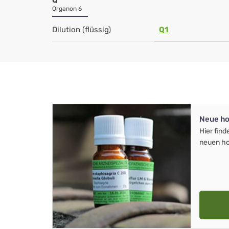
Q
Organon 6
Dilution (flüssig)
Q1
Neue ho
Hier find
neuen ho