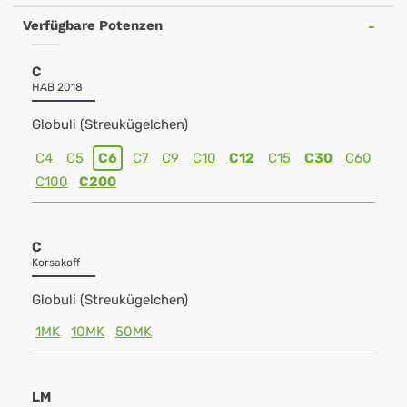
Verfügbare Potenzen
C
HAB 2018
Globuli (Streukügelchen)
C4
C5
C6
C7
C9
C10
C12
C15
C30
C60
C100
C200
C
Korsakoff
Globuli (Streukügelchen)
1MK
10MK
50MK
LM