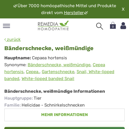
🌿
Über 7000 homöopathische Mittel und Produkte
X
direkt vom
Hersteller
🌿
0
pand
zurück
rache
Bänderschnecke, weißmündige
pand
Bänderschnecke,
Hauptname:
Cepaea hortensis
op
Synonyme:
Bänderschnecke, weißmündige
,
Cepea
weißmündige
pand
hortensis
,
Cepea.
,
Gartenschnecke
,
Snail, White-lipped
möopathie
banded
,
White-lipped banded Snail
Bänderschnecke, weißmündige Informationen
pand
Hauptgruppe
:
Tier
rvice
Familie
:
Helicidae - Schnirkelschnecken
pand
MEHR INFORMATIONEN
er
media