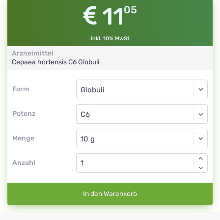
11
05
inkl. 10% MwSt
Arzneimittel
Cepaea hortensis
C6
Globuli
Form
Form
Globuli
Potenz
C6
Globuli
Menge
Anzahl
In den Warenkorb