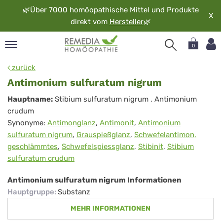
🌿
Über 7000 homöopathische Mittel und Produkte
X
direkt vom
Hersteller
🌿
0
pand
zurück
rache
Antimonium sulfuratum nigrum
pand
Antimonium
Hauptname:
Stibium sulfuratum nigrum
, Antimonium
op
crudum
sulfuratum
pand
Synonyme:
Antimonglanz
,
Antimonit
,
Antimonium
möopathie
nigrum
sulfuratum nigrum
,
Grauspießglanz
,
Schwefelantimon,
geschlämmtes
,
Schwefelspiessglanz
,
Stibinit
,
Stibium
sulfuratum crudum
pand
rvice
Antimonium sulfuratum nigrum Informationen
pand
Hauptgruppe
:
Substanz
er
MEHR INFORMATIONEN
media