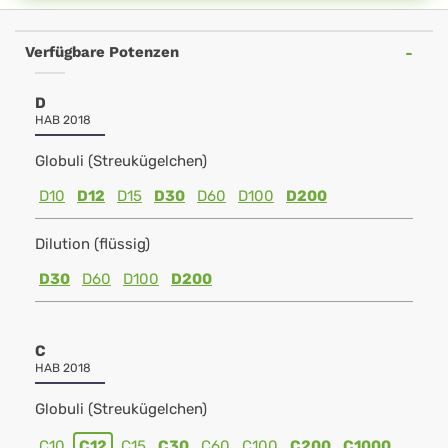
Verfügbare Potenzen
D
HAB 2018
Globuli (Streukügelchen)
D10
D12
D15
D30
D60
D100
D200
Dilution (flüssig)
D30
D60
D100
D200
C
HAB 2018
Globuli (Streukügelchen)
C10
C12
C15
C30
C60
C100
C200
C1000