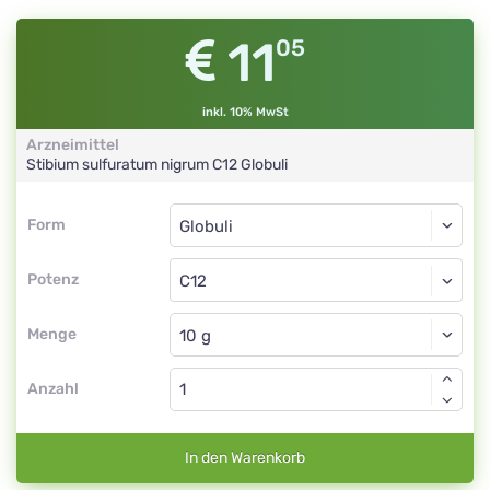
11
05
inkl. 10% MwSt
Arzneimittel
Stibium sulfuratum nigrum
C12
Globuli
Form
Form
Globuli
Potenz
C12
Globuli
Menge
Anzahl
In den Warenkorb