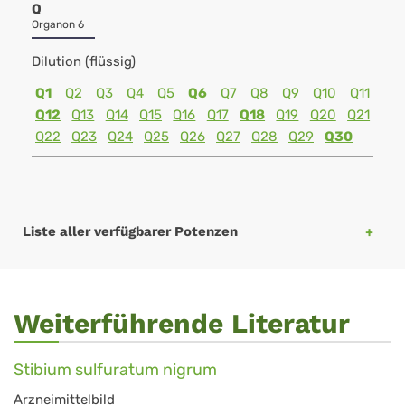
Q
Organon 6
Dilution (flüssig)
Q1
Q2
Q3
Q4
Q5
Q6
Q7
Q8
Q9
Q10
Q11
Q12
Q13
Q14
Q15
Q16
Q17
Q18
Q19
Q20
Q21
Q22
Q23
Q24
Q25
Q26
Q27
Q28
Q29
Q30
Liste aller verfügbarer Potenzen
Weiterführende Literatur
Stibium sulfuratum nigrum
Arzneimittelbild