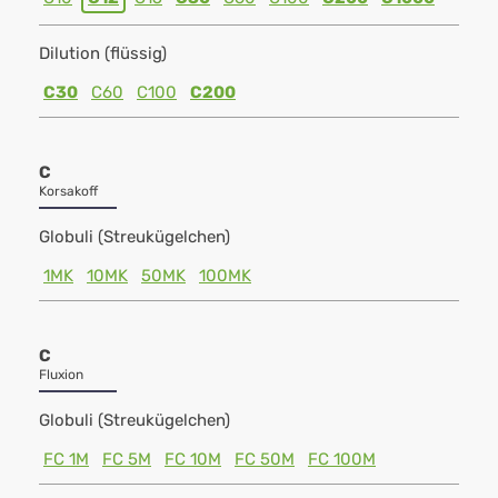
Dilution (flüssig)
C30
C60
C100
C200
C
Korsakoff
Globuli (Streukügelchen)
1MK
10MK
50MK
100MK
C
Fluxion
Globuli (Streukügelchen)
FC 1M
FC 5M
FC 10M
FC 50M
FC 100M