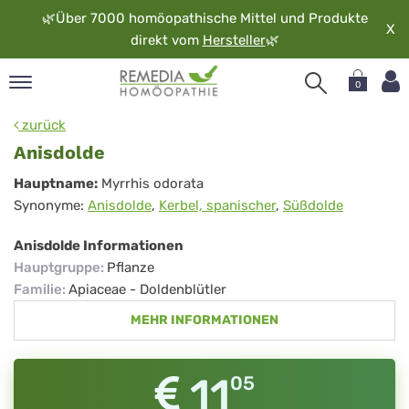
🌿
Über 7000 homöopathische Mittel und Produkte
X
direkt vom
Hersteller
🌿
0
pand
zurück
rache
Anisdolde
pand
Anisdolde
Hauptname:
Myrrhis odorata
op
Synonyme:
Anisdolde
,
Kerbel, spanischer
,
Süßdolde
pand
möopathie
Anisdolde Informationen
Hauptgruppe
:
Pflanze
Familie
:
Apiaceae - Doldenblütler
pand
MEHR INFORMATIONEN
rvice
pand
er
11
05
media