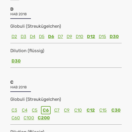
D
HAB 2018
Globuli (Streukügelchen)
D2
D3
D4
D5
D6
D7
D9
D10
D12
D15
D30
Dilution (flüssig)
D30
C
HAB 2018
Globuli (Streukügelchen)
C3
C4
C5
C6
C7
C9
C10
C12
C15
C30
C60
C100
C200