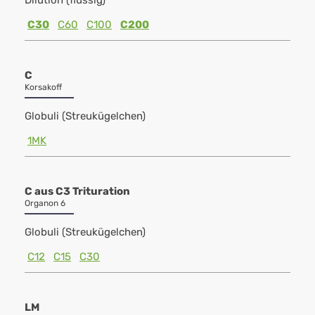
Dilution (flüssig)
C30
C60
C100
C200
C
Korsakoff
Globuli (Streukügelchen)
1MK
C aus C3 Trituration
Organon 6
Globuli (Streukügelchen)
C12
C15
C30
LM