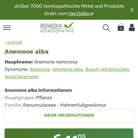
🌿
Über 7000 homöopathische Mittel und Produkte
X
direkt vom
Hersteller
🌿
0
pand
zurück
rache
Anemone alba
pand
Anemone
Hauptname:
Anemone nemorosa
op
Synonyme:
Anemone
,
Anemone alba
,
Busch-Windröschen
,
alba
pand
Wood Anemone
möopathie
Anemone alba Informationen
Hauptgruppe
:
Pflanze
pand
Familie
:
Ranunculaceae - Hahnenfußgewächse
rvice
MEHR INFORMATIONEN
pand
er
media
05