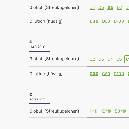
Globuli (Streukügelchen)
D4
D5
D6
D7
D
Dilution (flüssig)
D30
D60
D100
C
HAB 2018
Globuli (Streukügelchen)
C2
C3
C4
C5
C
Dilution (flüssig)
C30
C60
C100
C
Korsakoff
Globuli (Streukügelchen)
1MK
10MK
50MK