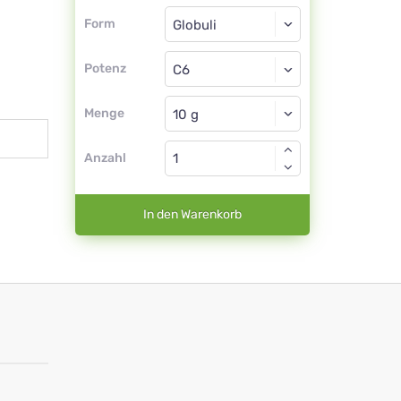
Form
Form
Globuli
Potenz
C6
Globuli
Menge
Anzahl
In den Warenkorb