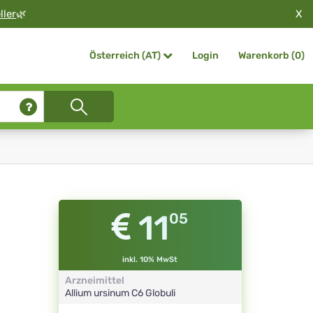
X
ller
🌿
Login
Warenkorb (
0
)
Österreich (AT)
11
05
inkl. 10% MwSt
Arzneimittel
Allium ursinum
C6
Globuli