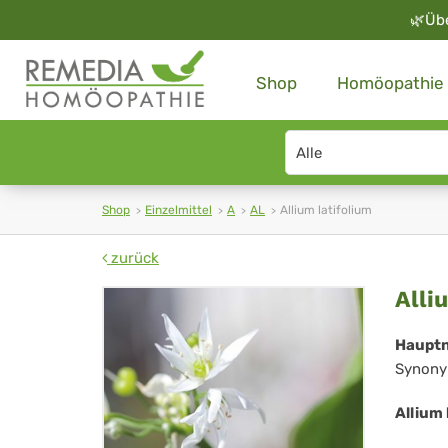
🌿
Üb
Shop
Homöopathie
Search
type
Shop
Einzelmittel
A
AL
Allium latifolium
zurück
All
Alli
lat
Haupt
Synony
Allium