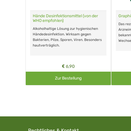
für Tiere
Hände Desinfektionsmittel (von der
Graphi
WHO empfohlen)
m Eingeben.
Das re
Alkoholhaltige Lösung zur hygienischen
Arzneim
Händedesinfektion. Wirksam gegen
nd ohne
bekann
Bakterien, Pilze, Sporen, Viren. Besonders
Wechse
hautverträglich.
6,90
Zur Bestellung
Rechtliches & Kontakt