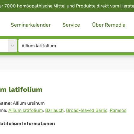
er 7000 homöopathische Mittel und Produkte direkt vom
Herste
Seminarkalender
Service
Über Remedia
Site
search
input
ium
um latifolium
ifolium
name:
Allium ursinum
me:
Allium latifolium
,
Bärlauch
,
Broad-leaved Garlic
,
Ramsos
 latifolium Informationen