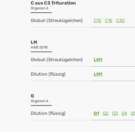
C aus C3 Trituration
Organon 6
Globuli (Streukügelchen)
C12
C15
C30
LM
HAB 2018
Globuli (Streukügelchen)
LM1
Dilution (flüssig)
LM1
Q
Organon 6
Dilution (flüssig)
Q1
Q2
Q3
Q4
Q