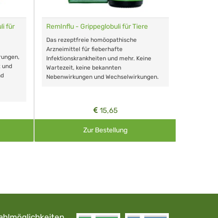
i für
RemInflu - Grippeglobuli für Tiere
Dr. Haus
sensitiv
Das rezeptfreie homöopathische
Schonende
Arzneimittel für fieberhafte
rungen,
Zähnen, au
Infektionskrankheiten und mehr. Keine
t und
Wartezeit, keine bekannten
nd
Nebenwirkungen und Wechselwirkungen.
15,65
Zur Bestellung
ahlmöglichkeiten