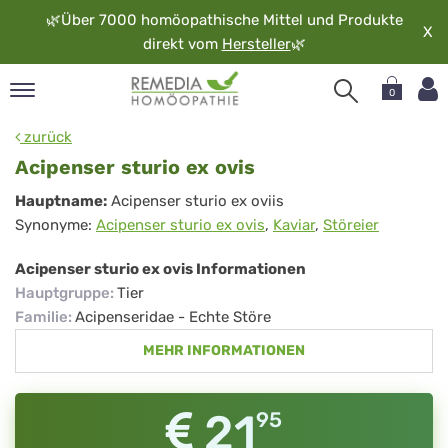
🌿
Über 7000 homöopathische Mittel und Produkte
X
direkt vom
Hersteller
🌿
0
pand
zurück
rache
Acipenser sturio ex ovis
pand
Acipenser
Hauptname:
Acipenser sturio ex oviis
op
Synonyme:
Acipenser sturio ex ovis
,
Kaviar
,
Störeier
sturio
pand
möopathie
ex
Acipenser sturio ex ovis Informationen
ovis
Hauptgruppe
:
Tier
Familie
:
Acipenseridae - Echte Störe
pand
MEHR INFORMATIONEN
rvice
pand
er
21
95
media