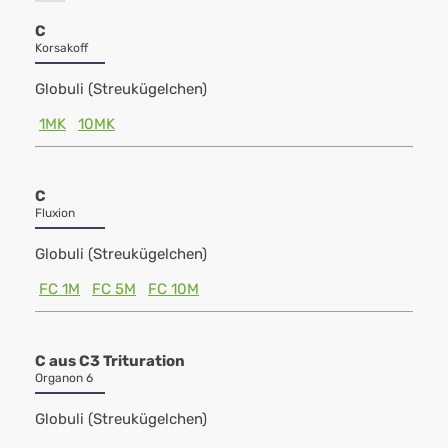
C
Korsakoff
Globuli (Streukügelchen)
1MK
10MK
C
Fluxion
Globuli (Streukügelchen)
FC 1M
FC 5M
FC 10M
C aus C3 Trituration
Organon 6
Globuli (Streukügelchen)