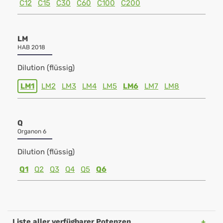
C12
C15
C30
C60
C100
C200
LM
HAB 2018
Dilution (flüssig)
LM1
LM2
LM3
LM4
LM5
LM6
LM7
LM8
Q
Organon 6
Dilution (flüssig)
Q1
Q2
Q3
Q4
Q5
Q6
Liste aller verfügbarer Potenzen