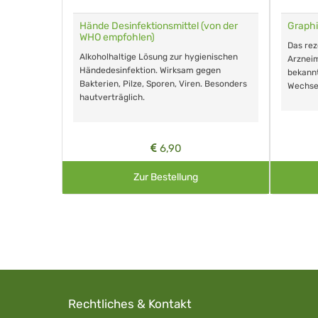
für Tiere
Hände Desinfektionsmittel (von der
Graphi
WHO empfohlen)
m Eingeben.
Das re
Alkoholhaltige Lösung zur hygienischen
Arzneim
Händedesinfektion. Wirksam gegen
nd ohne
bekann
Bakterien, Pilze, Sporen, Viren. Besonders
Wechse
hautverträglich.
6,90
Zur Bestellung
Rechtliches & Kontakt