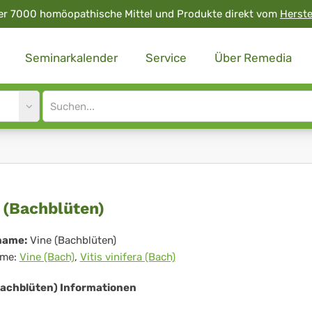
er 7000 homöopathische Mittel und Produkte direkt vom
Herste
Seminarkalender
Service
Über Remedia
Site
search
input
e
 (Bachblüten)
chblüten)
name:
Vine (Bachblüten)
me:
Vine (Bach)
,
Vitis vinifera (Bach)
Bachblüten) Informationen