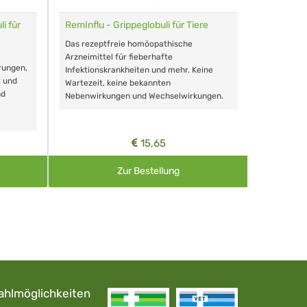
i für
RemInflu - Grippeglobuli für Tiere
Dr. Haus
sensitiv
Das rezeptfreie homöopathische
Schonende
Arzneimittel für fieberhafte
rungen,
Zähnen, au
Infektionskrankheiten und mehr. Keine
t und
Wartezeit, keine bekannten
nd
Nebenwirkungen und Wechselwirkungen.
15,65
Zur Bestellung
ahlmöglichkeiten