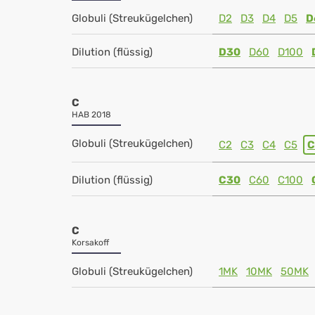
Globuli (Streukügelchen)
D2
D3
D4
D5
D
Dilution (flüssig)
D30
D60
D100
C
HAB 2018
Globuli (Streukügelchen)
C2
C3
C4
C5
C
Dilution (flüssig)
C30
C60
C100
C
Korsakoff
Globuli (Streukügelchen)
1MK
10MK
50MK