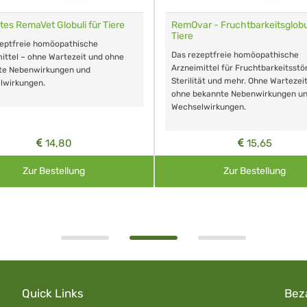
tes RemaVet Globuli für Tiere
RemOvar - Fruchtbarkeitsglobul
Tiere
zeptfreie homöopathische
Das rezeptfreie homöopathische
ittel – ohne Wartezeit und ohne
Arzneimittel für Fruchtbarkeitsstö
te Nebenwirkungen und
Sterilität und mehr. Ohne Wartezei
lwirkungen.
ohne bekannte Nebenwirkungen u
Wechselwirkungen.
14,80
15,65
Zur Bestellung
Zur Bestellung
Quick Links
Bez