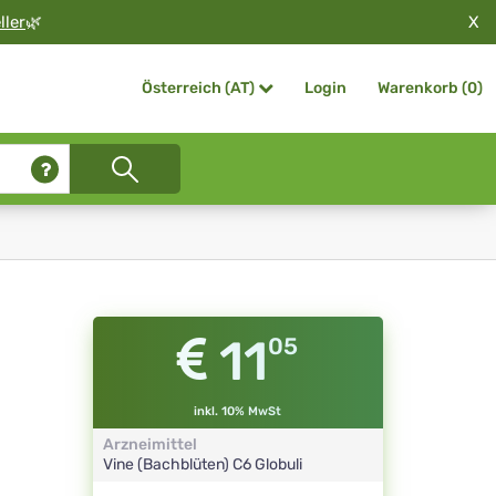
X
ller
🌿
Login
Warenkorb (
0
)
Österreich (AT)
11
05
inkl. 10% MwSt
Arzneimittel
Vine (Bachblüten)
C6
Globuli