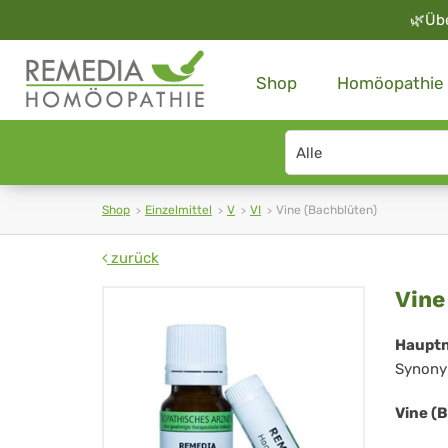
🌿
Üb
Shop
Homöopathie
Search
type
Shop
Einzelmittel
V
VI
Vine (Bachblüten)
zurück
Vin
Vine
(Ba
Haupt
Synony
Vine (