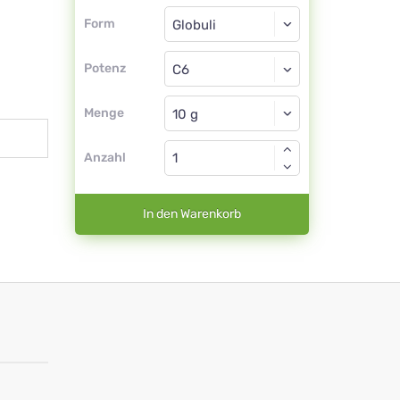
Form
Form
Globuli
Potenz
C6
Globuli
Menge
Anzahl
In den Warenkorb