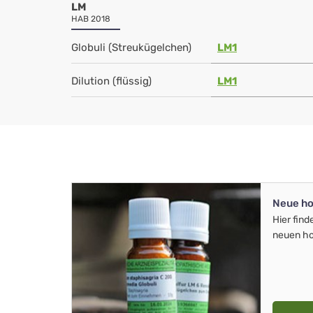
LM
HAB 2018
Globuli (Streukügelchen)
LM1
Dilution (flüssig)
LM1
Neue ho
Hier find
neuen ho