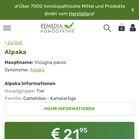
🌿
Über 7000 homöopathische Mittel und Produkte
X
direkt vom
Hersteller
🌿
0
pand
zurück
rache
Alpaka
pand
Alpaka
Hauptname:
Vicugna pacos
op
Synonyme:
Alpaka
pand
möopathie
Alpaka Informationen
Hauptgruppe
:
Tier
Familie
:
Camelidae - Kamelartige
pand
MEHR INFORMATIONEN
rvice
pand
er
21
95
media