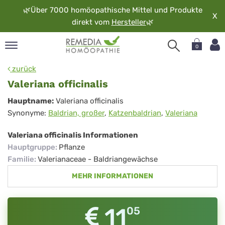
🌿
Über 7000 homöopathische Mittel und Produkte
X
direkt vom
Hersteller
🌿
0
pand
zurück
rache
Valeriana officinalis
pand
Valeriana
Hauptname:
Valeriana officinalis
op
Synonyme:
Baldrian, großer
,
Katzenbaldrian
,
Valeriana
officinalis
pand
möopathie
Valeriana officinalis Informationen
Hauptgruppe
:
Pflanze
Familie
:
Valerianaceae - Baldriangewächse
pand
MEHR INFORMATIONEN
rvice
pand
er
11
05
media