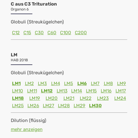
C aus C3 Trituration
Organon 6
Globuli (Streukügelchen)
C12
C15
C30
C60
C100
C200
LM
HAB 2018
Globuli (Streukügelchen)
LM1
LM2
LM3
LM4
LM5
LM6
LM7
LM8
LM9
LM10
LM11
LM12
LM13
LM14
LM15
LM16
LM17
LM18
LM19
LM20
LM21
LM22
LM23
LM24
LM25
LM26
LM27
LM28
LM29
LM30
Dilution (flüssig)
mehr anzeigen