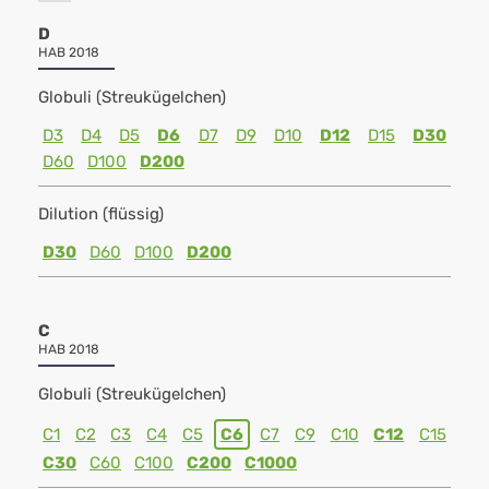
D
HAB 2018
Globuli (Streukügelchen)
D3
D4
D5
D6
D7
D9
D10
D12
D15
D30
D60
D100
D200
Dilution (flüssig)
D30
D60
D100
D200
C
HAB 2018
Globuli (Streukügelchen)
C1
C2
C3
C4
C5
C6
C7
C9
C10
C12
C15
C30
C60
C100
C200
C1000