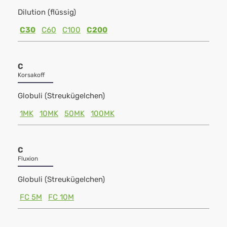
Dilution (flüssig)
C30
C60
C100
C200
C
Korsakoff
Globuli (Streukügelchen)
1MK
10MK
50MK
100MK
C
Fluxion
Globuli (Streukügelchen)
FC 5M
FC 10M