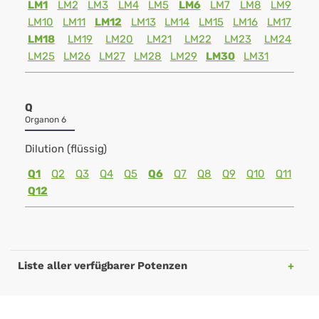
LM1
LM2
LM3
LM4
LM5
LM6
LM7
LM8
LM9
LM10
LM11
LM12
LM13
LM14
LM15
LM16
LM17
LM18
LM19
LM20
LM21
LM22
LM23
LM24
LM25
LM26
LM27
LM28
LM29
LM30
LM31
Q
Organon 6
Dilution (flüssig)
Q1
Q2
Q3
Q4
Q5
Q6
Q7
Q8
Q9
Q10
Q11
Q12
Liste aller verfügbarer Potenzen