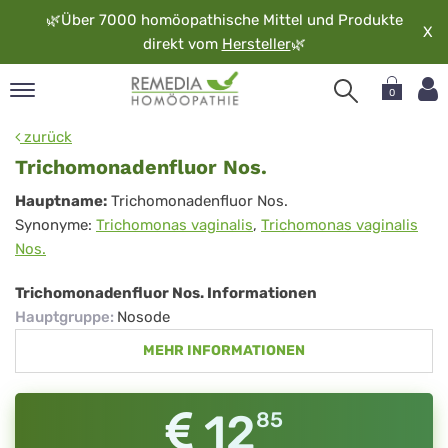
🌿
Über 7000 homöopathische Mittel und Produkte
X
direkt vom
Hersteller
🌿
0
pand
zurück
rache
Trichomonadenfluor Nos.
pand
Trichomonadenfluor
Hauptname:
Trichomonadenfluor Nos.
op
Synonyme:
Trichomonas vaginalis
,
Trichomonas vaginalis
Nos.
pand
Nos.
möopathie
Trichomonadenfluor Nos. Informationen
Hauptgruppe
:
Nosode
pand
MEHR INFORMATIONEN
rvice
pand
er
12
85
media