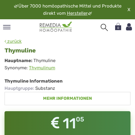
🌿
Über 7000 homöopathische Mittel und Produkte
X
direkt vom
Hersteller
🌿
0
pand
zurück
rache
Thymuline
pand
Thymuline
Hauptname:
Thymuline
op
Synonyme:
Thymulinum
pand
möopathie
Thymuline Informationen
Hauptgruppe
:
Substanz
MEHR INFORMATIONEN
pand
rvice
pand
11
05
er
media