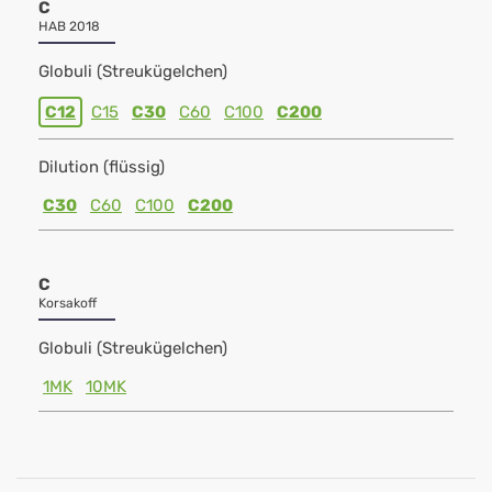
C
HAB 2018
Globuli (Streukügelchen)
C12
C15
C30
C60
C100
C200
Dilution (flüssig)
C30
C60
C100
C200
C
Korsakoff
Globuli (Streukügelchen)
1MK
10MK