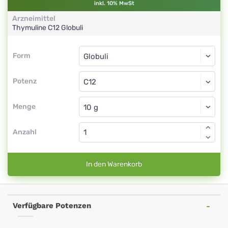
inkl. 10% MwSt
Arzneimittel
Thymuline
C12
Globuli
Form
Form
Globuli
Potenz
C12
Globuli
Menge
Anzahl
In den Warenkorb
Verfügbare Potenzen