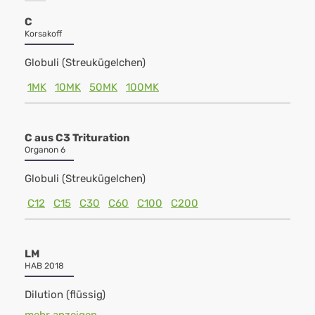
C
Korsakoff
Globuli (Streukügelchen)
1MK
10MK
50MK
100MK
C aus C3 Trituration
Organon 6
Globuli (Streukügelchen)
C12
C15
C30
C60
C100
C200
LM
HAB 2018
Dilution (flüssig)