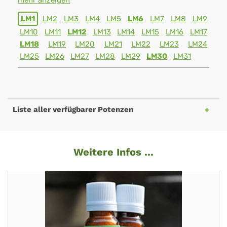
mehr anzeigen
LM1
LM2
LM3
LM4
LM5
LM6
LM7
LM8
LM9
LM10
LM11
LM12
LM13
LM14
LM15
LM16
LM17
LM18
LM19
LM20
LM21
LM22
LM23
LM24
LM25
LM26
LM27
LM28
LM29
LM30
LM31
Liste aller verfügbarer Potenzen
Weitere Infos ...