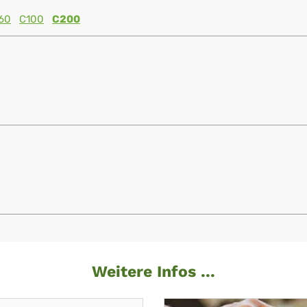
60
C100
C200
Weitere Infos ...