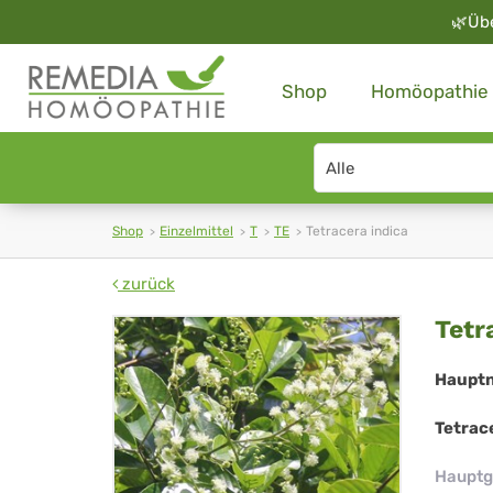
🌿
Üb
Shop
Homöopathie
Search
type
Shop
Einzelmittel
T
TE
Tetracera indica
zurück
Tet
Tetr
ind
Haupt
Tetrac
Hauptg