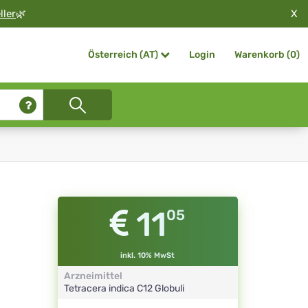
X
ller
🌿
Login
Warenkorb (
0
)
Österreich (AT)
11
05
inkl. 10% MwSt
Arzneimittel
Tetracera indica
C12
Globuli