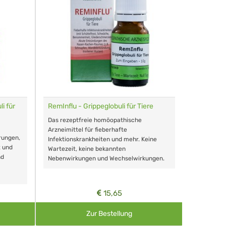
i für
RemInflu - Grippeglobuli für Tiere
Dr. Haus
sensitiv
Das rezeptfreie homöopathische
Schonende
Arzneimittel für fieberhafte
rungen,
Zähnen, au
Infektionskrankheiten und mehr. Keine
t und
Wartezeit, keine bekannten
nd
Nebenwirkungen und Wechselwirkungen.
15,65
Zur Bestellung