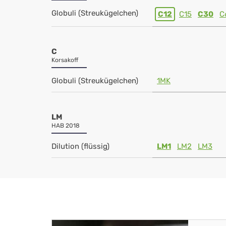
Globuli (Streukügelchen)
C12
C15
C30
C
C
Korsakoff
Globuli (Streukügelchen)
1MK
LM
HAB 2018
Dilution (flüssig)
LM1
LM2
LM3