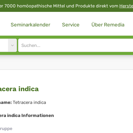
er 7000 homöopathische Mittel und Produkte direkt vom
Herste
Seminarkalender
Service
Über Remedia
Site
search
input
racera
acera indica
ica
name:
Tetracera indica
era indica Informationen
ruppe