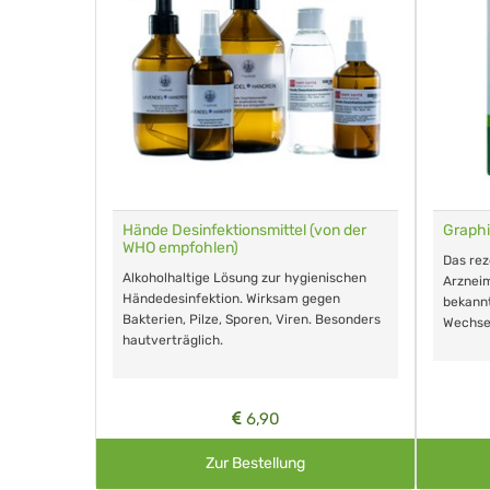
für Tiere
Hände Desinfektionsmittel (von der
Graphi
WHO empfohlen)
m Eingeben.
Das re
Alkoholhaltige Lösung zur hygienischen
Arzneim
Händedesinfektion. Wirksam gegen
nd ohne
bekann
Bakterien, Pilze, Sporen, Viren. Besonders
Wechse
hautverträglich.
6,90
Zur Bestellung