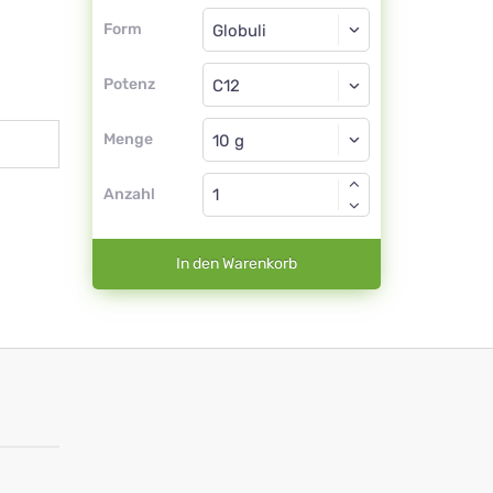
Form
Form
Globuli
Potenz
C12
Globuli
Menge
Anzahl
In den Warenkorb