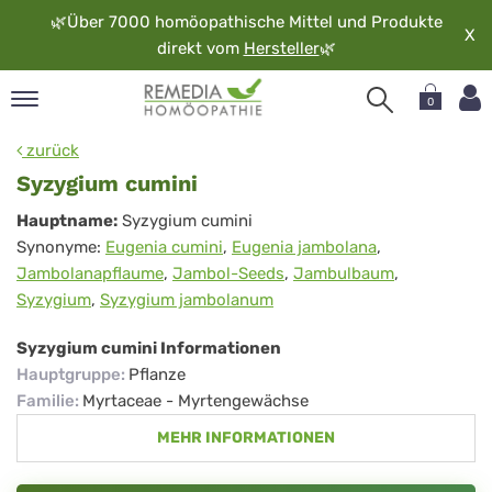
🌿
Über 7000 homöopathische Mittel und Produkte
X
direkt vom
Hersteller
🌿
0
pand
zurück
rache
Syzygium cumini
pand
Syzygium
Hauptname:
Syzygium cumini
op
Synonyme:
Eugenia cumini
,
Eugenia jambolana
,
cumini
pand
Jambolanapflaume
,
Jambol-Seeds
,
Jambulbaum
,
möopathie
Syzygium
,
Syzygium jambolanum
Syzygium cumini Informationen
pand
Hauptgruppe
:
Pflanze
rvice
Familie
:
Myrtaceae - Myrtengewächse
pand
MEHR INFORMATIONEN
er
media