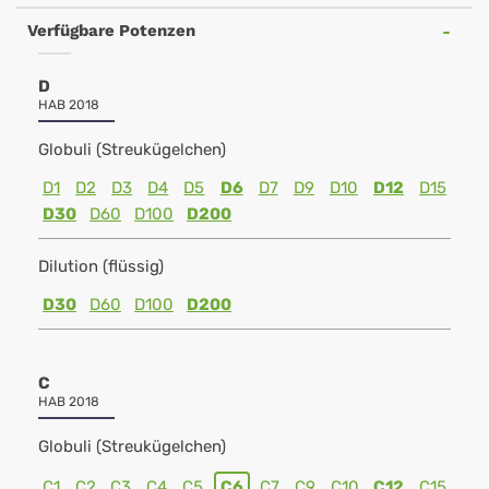
Verfügbare Potenzen
D
HAB 2018
Globuli (Streukügelchen)
D1
D2
D3
D4
D5
D6
D7
D9
D10
D12
D15
D30
D60
D100
D200
Dilution (flüssig)
D30
D60
D100
D200
C
HAB 2018
Globuli (Streukügelchen)
C1
C2
C3
C4
C5
C6
C7
C9
C10
C12
C15