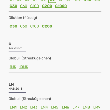
C30
C60
C100
C200
C1000
Dilution (flüssig)
C30
C60
C100
C200
C
Korsakoff
Globuli (Streukügelchen)
1MK
10MK
LM
HAB 2018
Globuli (Streukügelchen)
LM1
LM2
LM3
LM4
LM5
LM6
LM7
LM8
LM9