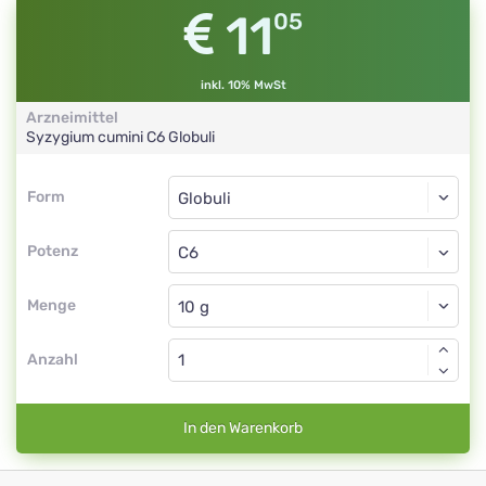
11
05
inkl. 10% MwSt
Arzneimittel
Syzygium cumini
C6
Globuli
Form
Form
Globuli
Potenz
C6
Globuli
Menge
Anzahl
In den Warenkorb