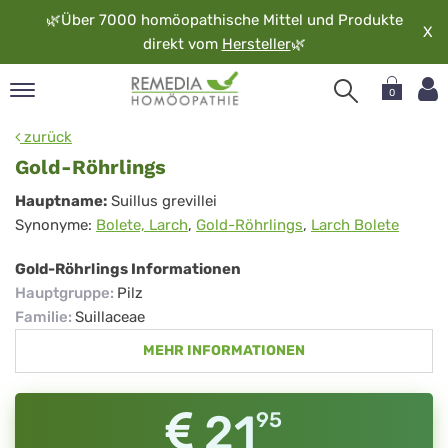
🌿
Über 7000 homöopathische Mittel und Produkte
X
direkt vom
Hersteller
🌿
0
pand
zurück
rache
Gold-Röhrlings
pand
Gold-
Hauptname:
Suillus grevillei
op
Synonyme:
Bolete, Larch
,
Gold-Röhrlings
,
Larch Bolete
Röhrlings
pand
möopathie
Gold-Röhrlings Informationen
Hauptgruppe
:
Pilz
Familie
:
Suillaceae
pand
MEHR INFORMATIONEN
rvice
pand
er
21
95
media