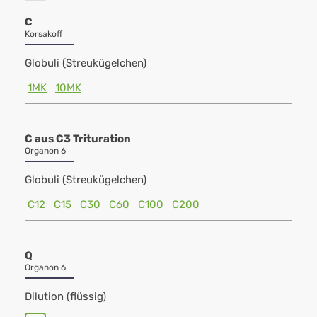
C
Korsakoff
Globuli (Streukügelchen)
1MK
10MK
C aus C3 Trituration
Organon 6
Globuli (Streukügelchen)
C12
C15
C30
C60
C100
C200
Q
Organon 6
Dilution (flüssig)