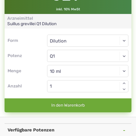
inkl. 10% MwSt
Arzneimittel
Suillus grevillei
Q1
Dilution
Form
Form
Dilution
Potenz
Q1
Dilution
Menge
Anzahl
In den Warenkorb
Verfügbare Potenzen