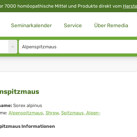
er 7000 homöopathische Mittel und Produkte direkt vom
Herste
Seminarkalender
Service
Über Remedia
Site
search
input
enspitzmaus
nspitzmaus
name:
Sorex alpinus
me:
Alpenspitzmaus
,
Shrew
,
Spitzmaus, Alpen-
pitzmaus Informationen