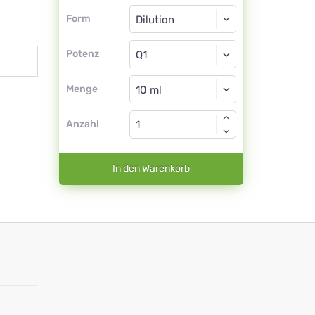
Form
Form
Dilution
Potenz
Q1
Dilution
Menge
Anzahl
In den Warenkorb