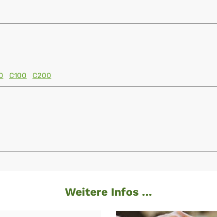
0
C100
C200
Weitere Infos ...