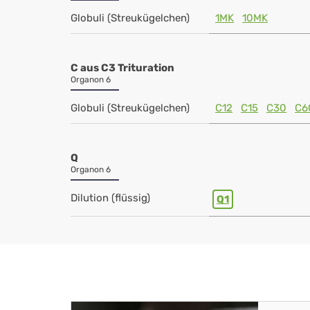
Globuli (Streukügelchen)
1MK
10MK
C aus C3 Trituration
Organon 6
Globuli (Streukügelchen)
C12
C15
C30
C6
Q
Organon 6
Dilution (flüssig)
Q1