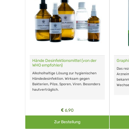
für Tiere
Hände Desinfektionsmittel (von der
Graphi
WHO empfohlen)
m Eingeben.
Das re
Alkoholhaltige Lösung zur hygienischen
Arzneim
Händedesinfektion. Wirksam gegen
nd ohne
bekann
Bakterien, Pilze, Sporen, Viren. Besonders
Wechse
hautverträglich.
6,90
Zur Bestellung