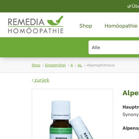
🌿
Üb
Shop
Homöopathie
Search
type
Shop
Einzelmittel
A
AL
Alpenspitzmaus
zurück
Alp
Alpe
Haupt
Synony
Alpens