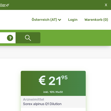
X
ller
🌿
Login
Warenkorb (
0
)
Österreich (AT)
21
95
inkl. 10% MwSt
Arzneimittel
Sorex alpinus
Q1
Dilution