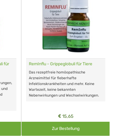
i für
RemInflu - Grippeglobuli für Tiere
Dr. Haus
sensitiv
Das rezeptfreie homöopathische
Schonende
Arzneimittel für fieberhafte
rungen,
Zähnen, au
Infektionskrankheiten und mehr. Keine
t und
Wartezeit, keine bekannten
nd
Nebenwirkungen und Wechselwirkungen.
15,65
Zur Bestellung