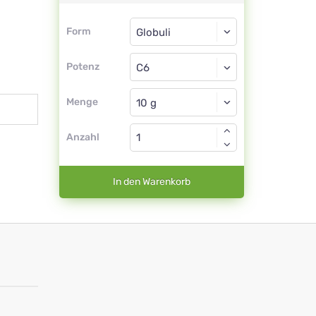
Form
Form
Globuli
Potenz
C6
Globuli
Menge
Anzahl
In den Warenkorb