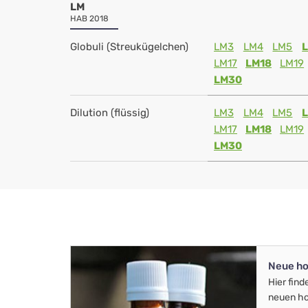
LM
HAB 2018
Globuli (Streukügelchen)
LM3
LM4
LM5
LM17
LM18
LM19
LM30
Dilution (flüssig)
LM3
LM4
LM5
LM17
LM18
LM19
LM30
Neue ho
Hier find
neuen ho