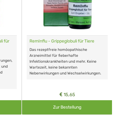
i für
RemInflu - Grippeglobuli für Tiere
Dr. Haus
sensitiv
Das rezeptfreie homöopathische
Schonende
Arzneimittel für fieberhafte
rungen,
Zähnen, au
Infektionskrankheiten und mehr. Keine
t und
Wartezeit, keine bekannten
nd
Nebenwirkungen und Wechselwirkungen.
15,65
Zur Bestellung