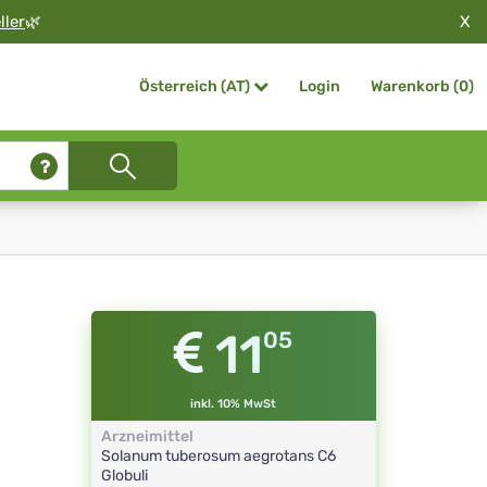
X
ller
🌿
Login
Warenkorb (
0
)
Österreich (AT)
11
05
inkl. 10% MwSt
Arzneimittel
Solanum tuberosum aegrotans
C6
Globuli