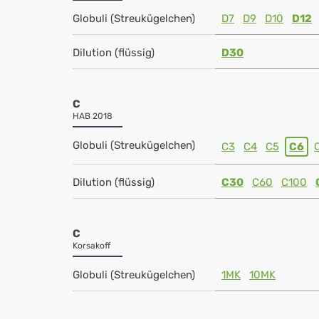
Globuli (Streukügelchen)
D7
D9
D10
D12
Dilution (flüssig)
D30
C
HAB 2018
Globuli (Streukügelchen)
C3
C4
C5
C6
Dilution (flüssig)
C30
C60
C100
C
Korsakoff
Globuli (Streukügelchen)
1MK
10MK