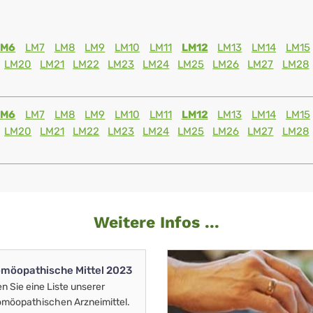
LM6
LM7
LM8
LM9
LM10
LM11
LM12
LM13
LM14
LM15
LM20
LM21
LM22
LM23
LM24
LM25
LM26
LM27
LM28
LM6
LM7
LM8
LM9
LM10
LM11
LM12
LM13
LM14
LM15
LM20
LM21
LM22
LM23
LM24
LM25
LM26
LM27
LM28
Weitere Infos ...
möopathische Mittel 2023
en Sie eine Liste unserer
möopathischen Arzneimittel.