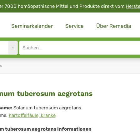
er 7000 homöopathische Mittel und Produkte direkt vom
Herste
Seminarkalender
Service
Über Remedia
Site
search
input
s
lanum
num tuberosum aegrotans
berosum
name:
Solanum tuberosum aegrotans
me:
Kartoffelfäule, kranke
rotans
m tuberosum aegrotans Informationen