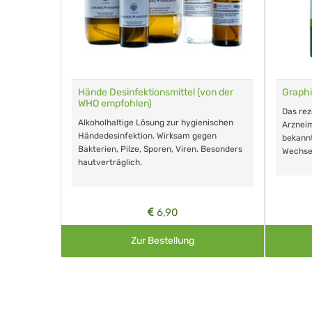
für Tiere
Hände Desinfektionsmittel (von der
Graphi
WHO empfohlen)
m Eingeben.
Das re
Alkoholhaltige Lösung zur hygienischen
Arzneim
Händedesinfektion. Wirksam gegen
nd ohne
bekann
Bakterien, Pilze, Sporen, Viren. Besonders
Wechse
hautverträglich.
6,90
Zur Bestellung