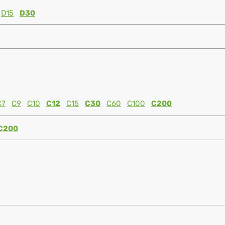
D15
D30
C7
C9
C10
C12
C15
C30
C60
C100
C200
C200