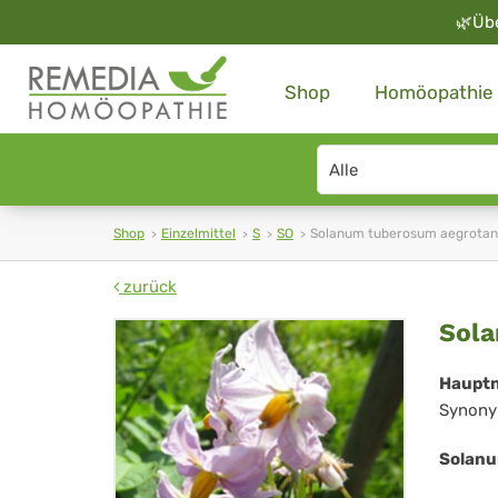
🌿
Üb
Shop
Homöopathie
Search
type
Shop
Einzelmittel
S
SO
Solanum tuberosum aegrotan
zurück
So
Sola
tu
Haupt
Synony
aeg
Solanu