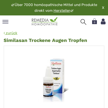
🌿
Über 7000 homöopathische Mittel und Produkte
X
direkt vom
Hersteller
🌿
0
pand
zurück
rache
Similasan Trockene Augen Tropfen
pand
op
pand
möopathie
pand
rvice
pand
er
media