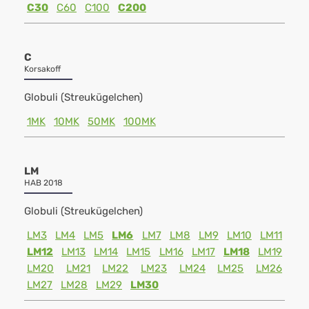
C30
C60
C100
C200
C
Korsakoff
Globuli (Streukügelchen)
1MK
10MK
50MK
100MK
LM
HAB 2018
Globuli (Streukügelchen)
LM3
LM4
LM5
LM6
LM7
LM8
LM9
LM10
LM11
LM12
LM13
LM14
LM15
LM16
LM17
LM18
LM19
LM20
LM21
LM22
LM23
LM24
LM25
LM26
LM27
LM28
LM29
LM30