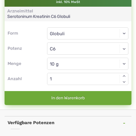
inkl. 10% MwSt
Arzneimittel
Serotoninum Kreatinin
C6
Globuli
Form
Form
Globuli
Potenz
C6
Globuli
Menge
Anzahl
In den Warenkorb
Verfügbare Potenzen