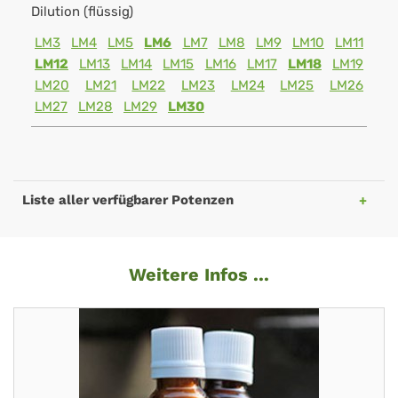
Dilution (flüssig)
LM3
LM4
LM5
LM6
LM7
LM8
LM9
LM10
LM11
LM12
LM13
LM14
LM15
LM16
LM17
LM18
LM19
LM20
LM21
LM22
LM23
LM24
LM25
LM26
LM27
LM28
LM29
LM30
Liste aller verfügbarer Potenzen
Weitere Infos ...