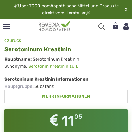
🌿
Über 7000 homöopathische Mittel und Produkte
X
direkt vom
Hersteller
🌿
0
pand
zurück
rache
Serotoninum Kreatinin
pand
Serotoninum
Hauptname:
Serotoninum Kreatinin
op
Synonyme:
Serotonin Kreatinin sulf.
Kreatinin
pand
möopathie
Serotoninum Kreatinin Informationen
Hauptgruppe
:
Substanz
MEHR INFORMATIONEN
pand
rvice
pand
11
05
er
media