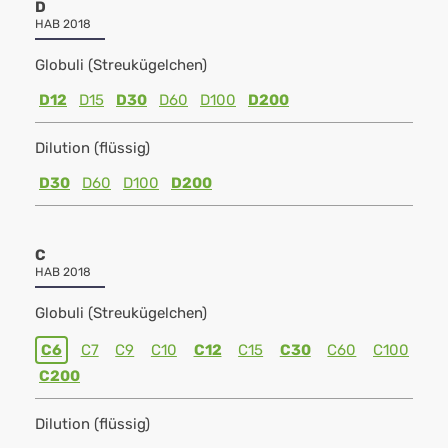
D
HAB 2018
Globuli (Streukügelchen)
D12
D15
D30
D60
D100
D200
Dilution (flüssig)
D30
D60
D100
D200
C
HAB 2018
Globuli (Streukügelchen)
C6
C7
C9
C10
C12
C15
C30
C60
C100
C200
Dilution (flüssig)