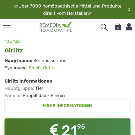
🌿
Über 7000 homöopathische Mittel und Produkte
X
direkt vom
Hersteller
🌿
0
pand
zurück
rache
Girlitz
pand
Girlitz
Hauptname:
Serinus serinus
op
Synonyme:
Finch
,
Girlitz
pand
möopathie
Girlitz Informationen
Hauptgruppe
:
Tier
Familie
:
Fringillidae - Finken
pand
MEHR INFORMATIONEN
rvice
pand
er
21
95
media