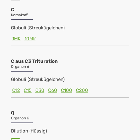
C
Korsakoff
Globuli (Streukügelchen)
1MK
10MK
C aus C3 Trituration
Organon 6
Globuli (Streukügelchen)
C12
C15
C30
C60
C100
C200
Q
Organon 6
Dilution (flüssig)