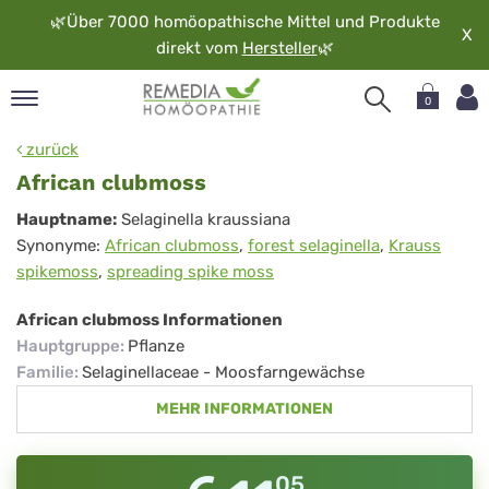
🌿
Über 7000 homöopathische Mittel und Produkte
X
direkt vom
Hersteller
🌿
0
pand
zurück
rache
African clubmoss
pand
African
Hauptname:
Selaginella kraussiana
op
Synonyme:
African clubmoss
,
forest selaginella
,
Krauss
clubmoss
pand
spikemoss
,
spreading spike moss
möopathie
African clubmoss Informationen
Hauptgruppe
:
Pflanze
pand
Familie
:
Selaginellaceae - Moosfarngewächse
rvice
MEHR INFORMATIONEN
pand
er
media
05