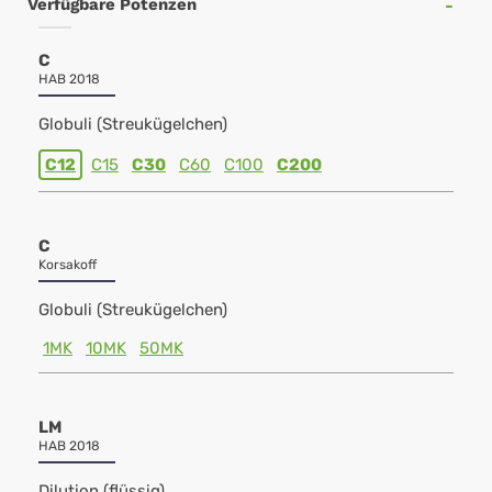
Verfügbare Potenzen
C
HAB 2018
Globuli (Streukügelchen)
C12
C15
C30
C60
C100
C200
C
Korsakoff
Globuli (Streukügelchen)
1MK
10MK
50MK
LM
HAB 2018
Dilution (flüssig)