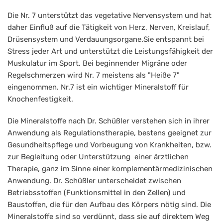
Adler
Nr.
Die Nr. 7 unterstützt das vegetative Nervensystem und hat
daher Einfluß auf die Tätigkeit von Herz, Nerven, Kreislauf,
7
Drüsensystem und Verdauungsorgane.Sie entspannt bei
Magnesium
Stress jeder Art und unterstützt die Leistungsfähigkeit der
phosphoricum
Muskulatur im Sport. Bei beginnender Migräne oder
Regelschmerzen wird Nr. 7 meistens als "Heiße 7"
D6
eingenommen. Nr.7 ist ein wichtiger Mineralstoff für
Tabletten
Knochenfestigkeit.
Die Mineralstoffe nach Dr. Schüßler verstehen sich in ihrer
Anwendung als Regulationstherapie, bestens geeignet zur
Gesundheitspflege und Vorbeugung von Krankheiten, bzw.
zur Begleitung oder Unterstützung einer ärztlichen
Therapie, ganz im Sinne einer komplementärmedizinischen
Anwendung. Dr. Schüßler unterscheidet zwischen
Betriebsstoffen (Funktionsmittel in den Zellen) und
Baustoffen, die für den Aufbau des Körpers nötig sind. Die
Mineralstoffe sind so verdünnt, dass sie auf direktem Weg