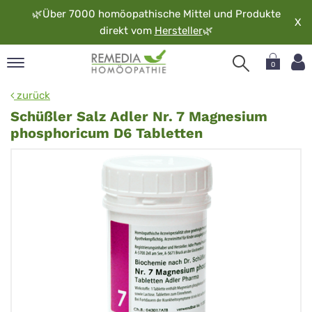
🌿
Über 7000 homöopathische Mittel und Produkte
X
direkt vom
Hersteller
🌿
0
pand
zurück
rache
Schüßler Salz Adler Nr. 7 Magnesium
pand
phosphoricum D6 Tabletten
op
pand
möopathie
pand
rvice
pand
er
media