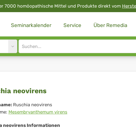
er 7000 homöopathische Mittel und Produkte direkt vom
Herste
Seminarkalender
Service
Über Remedia
Site
search
input
chia
hia neovirens
virens
name:
Ruschia neovirens
me:
Mesembryanthemum virens
a neovirens Informationen