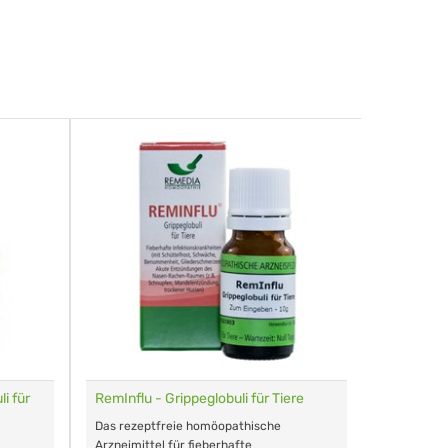
i für
RemInflu - Grippeglobuli für Tiere
Dr. Haus
sensitiv
Das rezeptfreie homöopathische
Schonende
Arzneimittel für fieberhafte