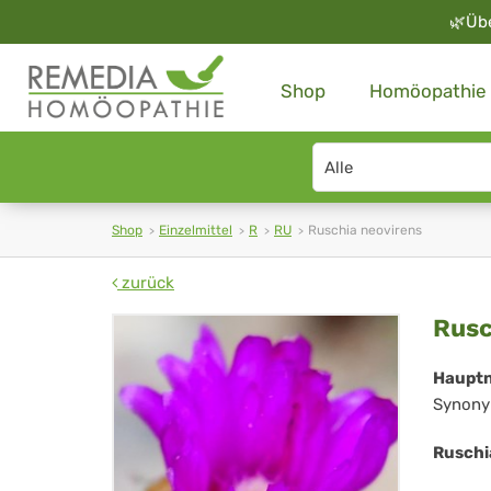
🌿
Üb
Shop
Homöopathie
Search
type
Shop
Einzelmittel
R
RU
Ruschia neovirens
zurück
Rus
Rusc
neo
Haupt
Synony
Ruschi