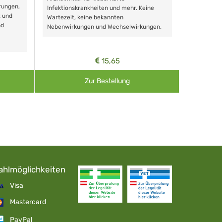
rungen,
Zähnen, au
Infektionskrankheiten und mehr. Keine
t und
Wartezeit, keine bekannten
nd
Nebenwirkungen und Wechselwirkungen.
15,65
Zur Bestellung
ahlmöglichkeiten
Visa
Mastercard
PayPal