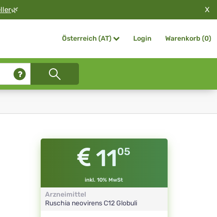
X
ller
🌿
Login
Warenkorb (
0
)
Österreich (AT)
11
05
inkl. 10% MwSt
Arzneimittel
Ruschia neovirens
C12
Globuli