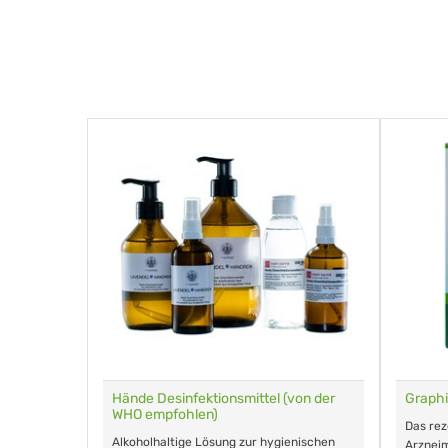
für Tiere
Hände Desinfektionsmittel (von der
Graphi
WHO empfohlen)
m Eingeben.
Das re
Alkoholhaltige Lösung zur hygienischen
Arzneim