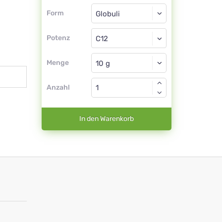
Form
Form
Globuli
Potenz
C12
Globuli
Menge
Anzahl
In den Warenkorb