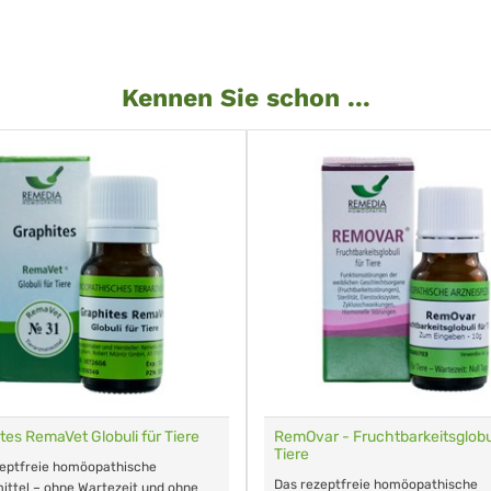
Kennen Sie schon ...
tes RemaVet Globuli für Tiere
RemOvar - Fruchtbarkeitsglobul
Tiere
zeptfreie homöopathische
Das rezeptfreie homöopathische
ittel – ohne Wartezeit und ohne