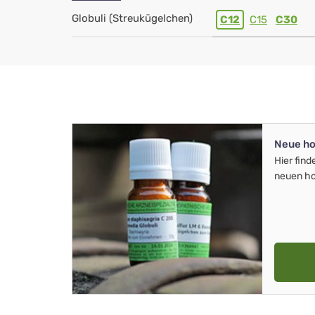
Globuli (Streukügelchen)
C12
C15
C30
Neue ho
Hier find
neuen ho