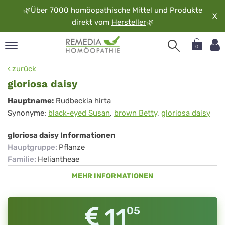
🌿
Über 7000 homöopathische Mittel und Produkte
X
direkt vom
Hersteller
🌿
0
pand
zurück
rache
gloriosa daisy
pand
gloriosa
Hauptname:
Rudbeckia hirta
op
Synonyme:
black-eyed Susan
,
brown Betty
,
gloriosa daisy
daisy
pand
möopathie
gloriosa daisy Informationen
Hauptgruppe
:
Pflanze
Familie
:
Heliantheae
pand
MEHR INFORMATIONEN
rvice
pand
er
11
05
media