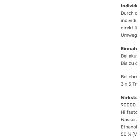
Individ
Durch d
individ
direkt
Umwege
Einna
Bei ak
Bis zu 
Bei ch
3 x 5 T
Wirkst
90000 
Hilfsst
Wasser,
Ethano
50 % (V