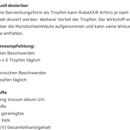
uell dosierbar
ie Darreichungsform als Tropfen kann RubaXX® Arthro je nach
uell dosiert werden. Weiterer Vorteil der Tropfen: Der Wirkstoff w
 über die Mundschleimhäute aufgenommen und kann seine Wirku
 entfalten.
hmeempfehlung:
uten Beschwerden
6 x 5 Tropfen täglich
ronischen Beschwerden
ropfen täglich
offe
mg Viscum album Urt.
offe
 gereinigtes
l 96%
/V) Gesamtethanolgehalt