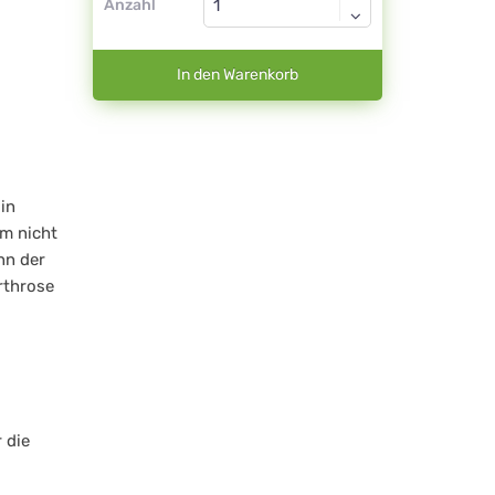
Anzahl
In den Warenkorb
in
m nicht
nn der
rthrose
 die