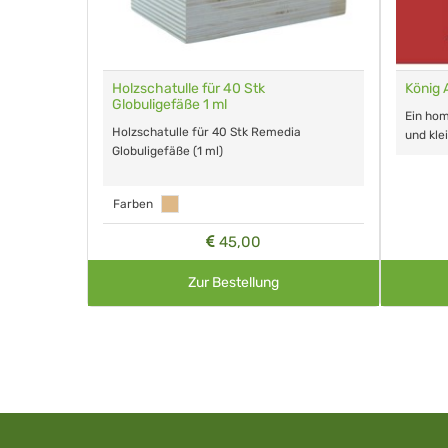
gefäße 1 g
Holzschatulle für 40 Stk
König 
Globuligefäße 1 ml
lours für
Ein ho
Holzschatulle für 40 Stk Remedia
und kle
Globuligefäße (1 ml)
Farben
45,00
Zur Bestellung