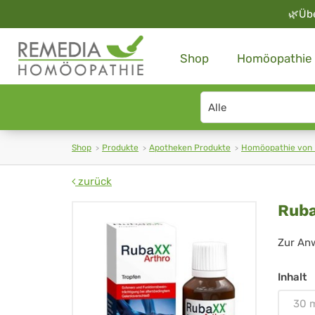
🌿
Üb
Shop
Homöopathie
Search
type
Shop
Produkte
Apotheken Produkte
Homöopathie von
zurück
Ru
Ruba
Art
Zur An
Tro
Inhalt
30 