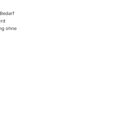
 Bedarf
ird
ng ohne