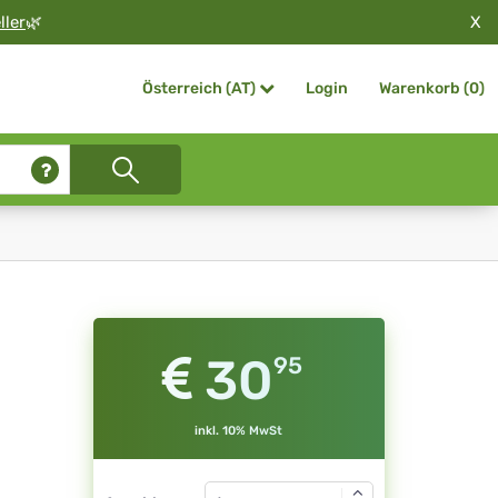
X
ller
🌿
Login
Warenkorb (
0
)
Österreich (AT)
30
95
inkl. 10% MwSt