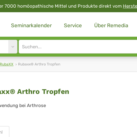
er 7000 homöopathische Mittel und Produkte direkt vom
Herste
Seminarkalender
Service
Über Remedia
Site
search
input
 RubaXX
Rubaxx® Arthro Tropfen
baxx®
xx® Arthro Tropfen
hro
wendung bei Arthrose
pfen
ml