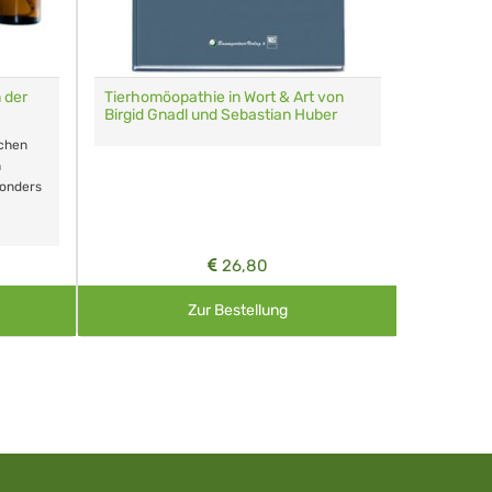
 der
Tierhomöopathie in Wort & Art von
Multi-Etu
Birgid Gnadl und Sebastian Huber
Homöopath
schen
60 Globul
n
sonders
Farben
26,80
Zur Bestellung