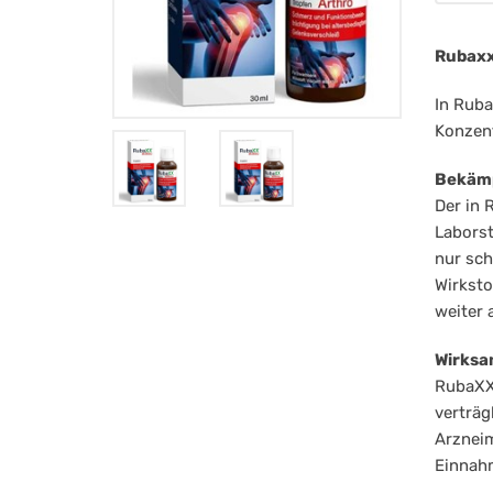
Rubaxx
In Ruba
Konzent
Bekämp
Der in 
Laborst
nur sc
Wirksto
weiter 
Wirksa
RubaXX®
verträg
Arzneim
Einnahm