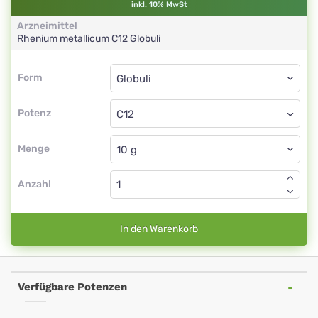
inkl. 10% MwSt
Arzneimittel
Rhenium metallicum
C12
Globuli
Form
Form
Globuli
Potenz
C12
Globuli
Menge
Anzahl
In den Warenkorb
Verfügbare Potenzen