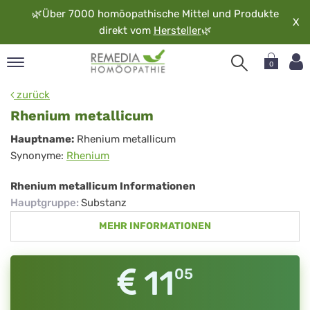
🌿
Über 7000 homöopathische Mittel und Produkte
X
direkt vom
Hersteller
🌿
0
pand
zurück
rache
Rhenium metallicum
pand
Rhenium
Hauptname:
Rhenium metallicum
op
Synonyme:
Rhenium
metallicum
pand
möopathie
Rhenium metallicum Informationen
Hauptgruppe
:
Substanz
MEHR INFORMATIONEN
pand
rvice
pand
11
05
er
media