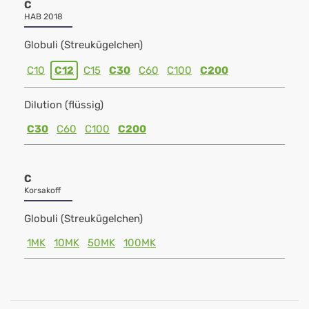
C
HAB 2018
Globuli (Streukügelchen)
C10
C12
C15
C30
C60
C100
C200
Dilution (flüssig)
C30
C60
C100
C200
C
Korsakoff
Globuli (Streukügelchen)
1MK
10MK
50MK
100MK