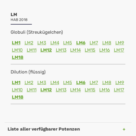
LM
HAB 2018
Globuli (Streukügelchen)
LM1
LM2
LM3
LM4
LM5
LM6
LM7
LM8
LM9
LM10
LM11
LM12
LM13
LM14
LM15
LM16
LM17
LM18
Dilution (flüssig)
LM1
LM2
LM3
LM4
LM5
LM6
LM7
LM8
LM9
LM10
LM11
LM12
LM13
LM14
LM15
LM16
LM17
LM18
Liste aller verfügbarer Potenzen