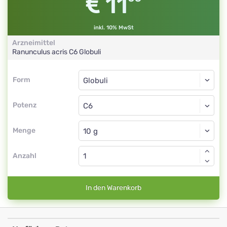
11
inkl. 10% MwSt
Arzneimittel
Ranunculus acris
C6
Globuli
Form
Form
Globuli
Potenz
C6
Globuli
Menge
Anzahl
In den Warenkorb