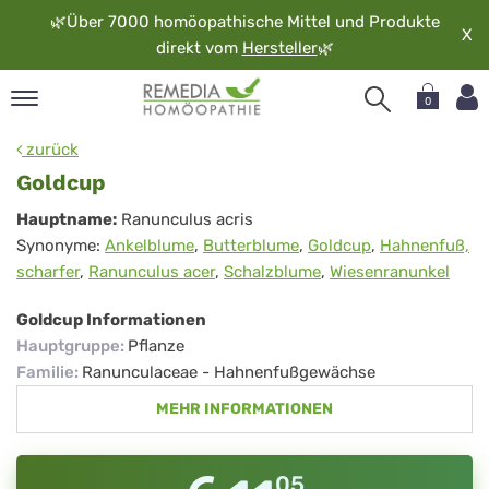
🌿
Über 7000 homöopathische Mittel und Produkte
X
direkt vom
Hersteller
🌿
0
pand
zurück
rache
Goldcup
pand
Goldcup
Hauptname:
Ranunculus acris
op
Synonyme:
Ankelblume
,
Butterblume
,
Goldcup
,
Hahnenfuß,
pand
scharfer
,
Ranunculus acer
,
Schalzblume
,
Wiesenranunkel
möopathie
Goldcup Informationen
Hauptgruppe
:
Pflanze
pand
Familie
:
Ranunculaceae - Hahnenfußgewächse
rvice
MEHR INFORMATIONEN
pand
er
media
05