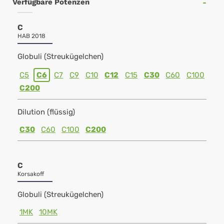
Verfügbare Potenzen
C
HAB 2018
Globuli (Streukügelchen)
C5
C6
C7
C9
C10
C12
C15
C30
C60
C100
C200
Dilution (flüssig)
C30
C60
C100
C200
C
Korsakoff
Globuli (Streukügelchen)
1MK
10MK