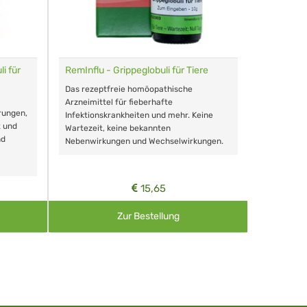
i für
RemInflu - Grippeglobuli für Tiere
Dr. Haus
sensitiv
Das rezeptfreie homöopathische
Schonende
Arzneimittel für fieberhafte
rungen,
Zähnen, au
Infektionskrankheiten und mehr. Keine
t und
Wartezeit, keine bekannten
nd
Nebenwirkungen und Wechselwirkungen.
15,65
Zur Bestellung