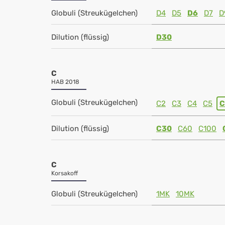
Globuli (Streukügelchen)
D4
D5
D6
D7
D
Dilution (flüssig)
D30
C
HAB 2018
Globuli (Streukügelchen)
C2
C3
C4
C5
C
Dilution (flüssig)
C30
C60
C100
C
Korsakoff
Globuli (Streukügelchen)
1MK
10MK