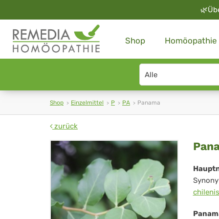
🌿
Üb
Shop
Homöopathie
Search
type
Shop
Einzelmittel
P
PA
Panama
zurück
Pa
Pan
Haupt
Synony
chileni
Panama