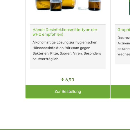
für Tiere
Hände Desinfektionsmittel (von der
Graphi
WHO empfohlen)
m Eingeben.
Das re
Alkoholhaltige Lösung zur hygienischen
Arzneim
Händedesinfektion. Wirksam gegen
nd ohne
bekann
Bakterien, Pilze, Sporen, Viren. Besonders
Wechse
hautverträglich.
6,90
Zur Bestellung