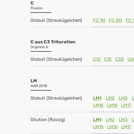
C
Fluxion
Globuli (Streukügelchen)
FC 1M
FC 5M
FC 
C aus C3 Trituration
Organon 6
Globuli (Streukügelchen)
C12
C15
C30
C6
LM
HAB 2018
Globuli (Streukügelchen)
LM1
LM2
LM3
LM15
LM16
LM17
Dilution (flüssig)
LM1
LM2
LM3
LM15
LM16
LM17