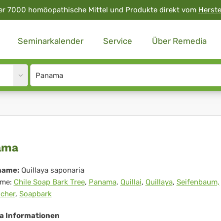
er 7000 homöopathische Mittel und Produkte direkt vom
Herste
Seminarkalender
Service
Über Remedia
Site
search
input
nama
ama
name:
Quillaya saponaria
me:
Chile Soap Bark Tree
,
Panama
,
Quillai
,
Quillaya
,
Seifenbaum,
scher
,
Soapbark
 Informationen