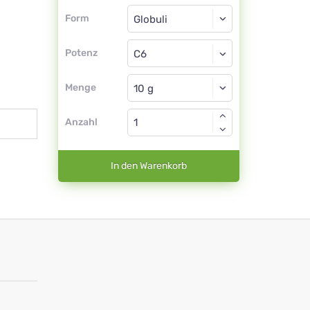
Form
Form
Globuli
Potenz
C6
Globuli
Menge
Anzahl
In den Warenkorb