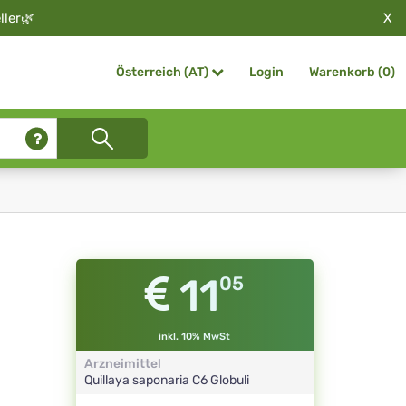
X
ller
🌿
Login
Warenkorb (
0
)
Österreich (AT)
11
05
inkl. 10% MwSt
Arzneimittel
Quillaya saponaria
C6
Globuli