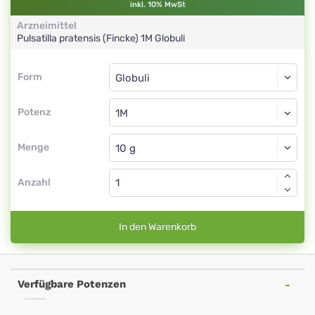
inkl. 10% MwSt
Arzneimittel
Pulsatilla pratensis (Fincke)
1M
Globuli
Form
Form
Globuli
Potenz
1M
Globuli
Menge
Anzahl
In den Warenkorb
Verfügbare Potenzen