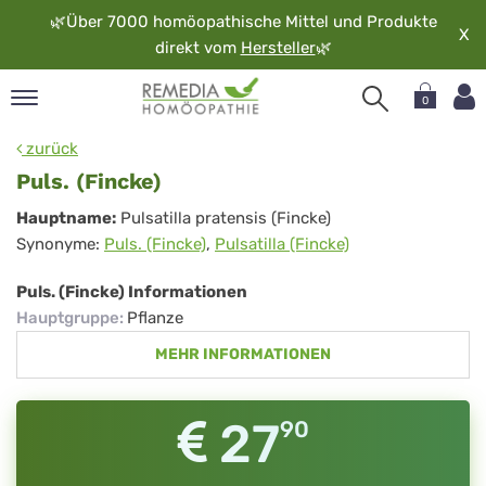
🌿
Über 7000 homöopathische Mittel und Produkte
X
direkt vom
Hersteller
🌿
0
pand
zurück
rache
Puls. (Fincke)
pand
Puls.
Hauptname:
Pulsatilla pratensis (Fincke)
op
Synonyme:
Puls. (Fincke)
,
Pulsatilla (Fincke)
(Fincke)
pand
möopathie
Puls. (Fincke) Informationen
Hauptgruppe
:
Pflanze
MEHR INFORMATIONEN
pand
rvice
pand
27
90
er
media