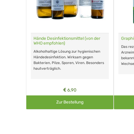
für Tiere
Hände Desinfektionsmittel (von der
Graphi
WHO empfohlen)
m Eingeben.
Das re
Alkoholhaltige Lösung zur hygienischen
Arzneim
Händedesinfektion. Wirksam gegen
nd ohne
bekann
Bakterien, Pilze, Sporen, Viren. Besonders
Wechse
hautverträglich.
6,90
Zur Bestellung