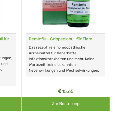
i für
RemInflu - Grippeglobuli für Tiere
Dr. Haus
sensitiv
Das rezeptfreie homöopathische
Schonende
Arzneimittel für fieberhafte
rungen,
Zähnen, au
Infektionskrankheiten und mehr. Keine
t und
Wartezeit, keine bekannten
nd
Nebenwirkungen und Wechselwirkungen.
15,65
Zur Bestellung