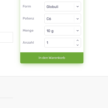
Form
Form
Globuli
Potenz
C6
Globuli
Menge
Anzahl
In den Warenkorb