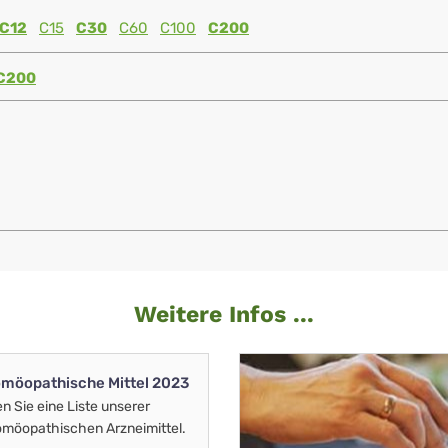
C12
C15
C30
C60
C100
C200
C200
Weitere Infos ...
möopathische Mittel 2023
en Sie eine Liste unserer
möopathischen Arzneimittel.