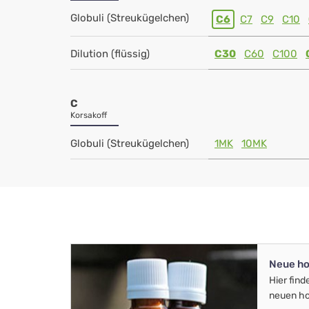
Globuli (Streukügelchen)
C6
C7
C9
C10
Dilution (flüssig)
C30
C60
C100
C
Korsakoff
Globuli (Streukügelchen)
1MK
10MK
Neue ho
Hier find
neuen ho