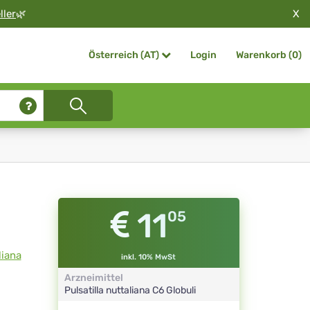
X
ller
🌿
Login
Warenkorb (
0
)
Österreich (AT)
11
05
liana
inkl. 10% MwSt
Arzneimittel
Pulsatilla nuttaliana
C6
Globuli