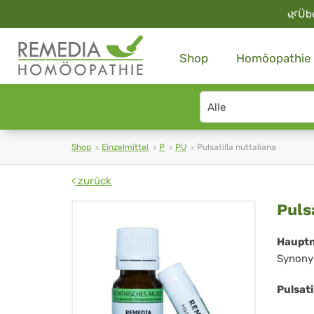
🌿
Üb
Shop
Homöopathie
Search
type
Shop
Einzelmittel
P
PU
Pulsatilla nuttaliana
zurück
Pul
Puls
nut
Haupt
Synony
Pulsati