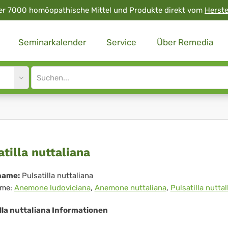
er 7000 homöopathische Mittel und Produkte direkt vom
Herste
Seminarkalender
Service
Über Remedia
Site
search
input
satilla
atilla nuttaliana
taliana
name:
Pulsatilla nuttaliana
me:
Anemone ludoviciana
,
Anemone nuttaliana
,
Pulsatilla nuttal
lla nuttaliana Informationen