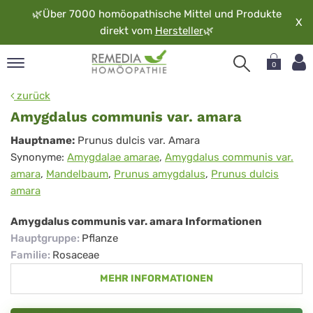
🌿
Über 7000 homöopathische Mittel und Produkte
X
direkt vom
Hersteller
🌿
0
pand
zurück
rache
Amygdalus communis var. amara
pand
Amygdalus
Hauptname:
Prunus dulcis var. Amara
op
Synonyme:
Amygdalae amarae
,
Amygdalus communis var.
communis
pand
amara
,
Mandelbaum
,
Prunus amygdalus
,
Prunus dulcis
möopathie
var.
amara
amara
Amygdalus communis var. amara Informationen
pand
Hauptgruppe
:
Pflanze
rvice
Familie
:
Rosaceae
pand
MEHR INFORMATIONEN
er
media