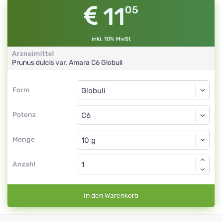
11
05
inkl. 10% MwSt
Arzneimittel
Prunus dulcis var. Amara
C6
Globuli
Form
Form
Globuli
Potenz
C6
Globuli
Menge
Anzahl
In den Warenkorb