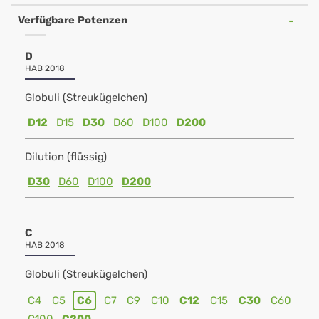
Verfügbare Potenzen
D
HAB 2018
Globuli (Streukügelchen)
D12
D15
D30
D60
D100
D200
Dilution (flüssig)
D30
D60
D100
D200
C
HAB 2018
Globuli (Streukügelchen)
C4
C5
C6
C7
C9
C10
C12
C15
C30
C60