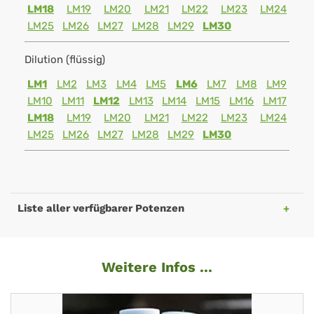
LM18
LM19
LM20
LM21
LM22
LM23
LM24
LM25
LM26
LM27
LM28
LM29
LM30
Dilution (flüssig)
LM1
LM2
LM3
LM4
LM5
LM6
LM7
LM8
LM9
LM10
LM11
LM12
LM13
LM14
LM15
LM16
LM17
LM18
LM19
LM20
LM21
LM22
LM23
LM24
LM25
LM26
LM27
LM28
LM29
LM30
Liste aller verfügbarer Potenzen
Weitere Infos ...