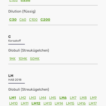
C100
C200
Dilution (flüssig)
C30
C60
C100
C200
C
Korsakoff
Globuli (Streukügelchen)
1MK
10MK
50MK
LM
HAB 2018
Globuli (Streukügelchen)
LM1
LM2
LM3
LM4
LM5
LM6
LM7
LM8
LM9
LM10
LM11
LM12
LM13
LM14
LM15
LM16
LM17